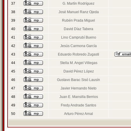
37
G. Martín Rodríguez
38
José Manuel Ranz Ojeda
39
Rubén Prada Miguel
40
David Díaz Tabera
41
Lino Camprubí Bueno
42
Jesús Carmona García
43
Eduardo Robredo Zugasti
44
Stella M. Angel Villegas
45
David Pérez López
46
Gustavo Barac Sisó Lausín
47
Javier Hernando Nieto
48
Juan E. Mansilla Berrios
49
Fredy Andrade Santos
50
Arturo Pérez Arnal