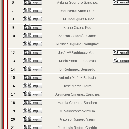
6
Atilana Guerrero Sánchez
7
Montserrat Abad Ortiz
8
J.M. Rodríguez Pardo
9
Bruno Cicero Poo
10
Sharon Calderón Gordo
11
Rufino Salguero Rodríguez
12
José Mª Rodríguez Vega
13
María Santillana Acosta
14
B. Rodríguez Bernardo
15
Antonio Muñoz Ballesta
16
José March Fierro
17
Asunción Giménez Sánchez
18
Marcia Gabriela Spadaro
19
M. Valdecantos Anfuso
20
Antonio Romero Ysern
21
José Luis Redón Garrido