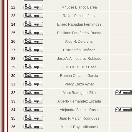
22
Mª José Blanco Barea
23
Rafael Ponce López
24
Eliseo Rabadán Fernández
25
Emiliano Fernández Rueda
26
Aldo H. Delorenzi
27
Cruz Antón Jiménez
28
José A. Almedárez Robledo
29
J. M. De la Cruz Caso
30
Ramón Cotarelo García
31
Percy Erazo Aybar
32
Marc Rodríguez Rilo
33
Alberto Hernández Estrada
34
Alejandra Beinotti Rossi
35
Juan P. Martín Rodrigues
36
M. Luis Royo-Villanova