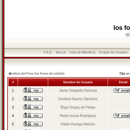
los f
w
F.A.Q.
Buscar
Lista de Miembros
Grupos de Usuarios
�ndice del Foro los foros de nódulo
Elija 
#
Nombre de Usuario
Email
1
Javier Delgado Palomar
2
Gustavo Bueno Sánchez
3
Íñigo Ongay de Felipe
4
Pedro Insua Rodríguez
5
Pablo Huerga Melcón