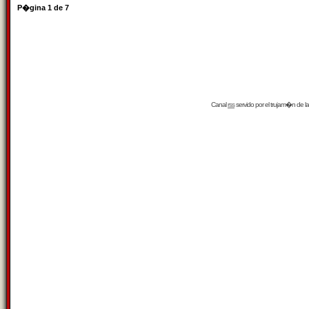
P�gina
1
de
7
Canal
rss
servido por el
trujam�n
de la