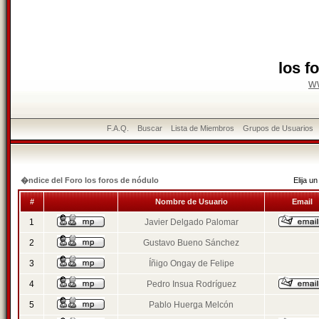
los f
w
F.A.Q.
Buscar
Lista de Miembros
Grupos de Usuarios
�ndice del Foro los foros de nódulo
Elija 
#
Nombre de Usuario
Email
1
Javier Delgado Palomar
2
Gustavo Bueno Sánchez
3
Íñigo Ongay de Felipe
4
Pedro Insua Rodríguez
5
Pablo Huerga Melcón