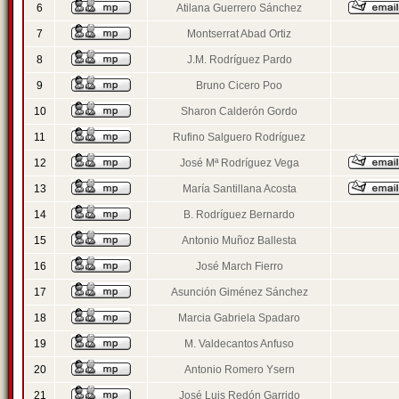
6
Atilana Guerrero Sánchez
7
Montserrat Abad Ortiz
8
J.M. Rodríguez Pardo
9
Bruno Cicero Poo
10
Sharon Calderón Gordo
11
Rufino Salguero Rodríguez
12
José Mª Rodríguez Vega
13
María Santillana Acosta
14
B. Rodríguez Bernardo
15
Antonio Muñoz Ballesta
16
José March Fierro
17
Asunción Giménez Sánchez
18
Marcia Gabriela Spadaro
19
M. Valdecantos Anfuso
20
Antonio Romero Ysern
21
José Luis Redón Garrido