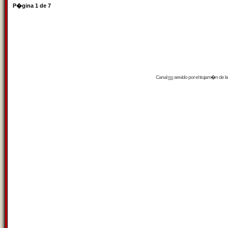
P�gina
1
de
7
Canal
rss
servido por el
trujam�n
de la