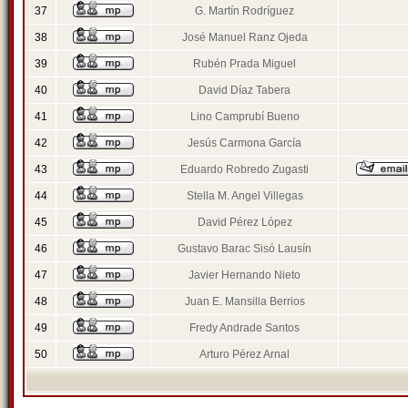
37
G. Martín Rodríguez
38
José Manuel Ranz Ojeda
39
Rubén Prada Miguel
40
David Díaz Tabera
41
Lino Camprubí Bueno
42
Jesús Carmona García
43
Eduardo Robredo Zugasti
44
Stella M. Angel Villegas
45
David Pérez López
46
Gustavo Barac Sisó Lausín
47
Javier Hernando Nieto
48
Juan E. Mansilla Berrios
49
Fredy Andrade Santos
50
Arturo Pérez Arnal