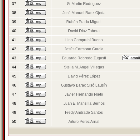
37
G. Martín Rodríguez
38
José Manuel Ranz Ojeda
39
Rubén Prada Miguel
40
David Díaz Tabera
41
Lino Camprubí Bueno
42
Jesús Carmona García
43
Eduardo Robredo Zugasti
44
Stella M. Angel Villegas
45
David Pérez López
46
Gustavo Barac Sisó Lausín
47
Javier Hernando Nieto
48
Juan E. Mansilla Berrios
49
Fredy Andrade Santos
50
Arturo Pérez Arnal