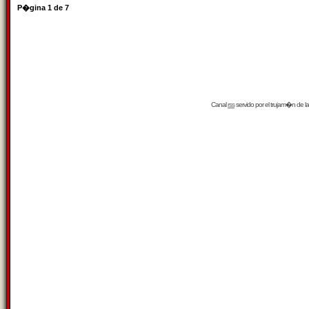
P�gina
1
de
7
Canal
rss
servido por el
trujam�n
de la