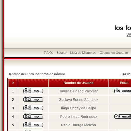
los f
w
F.A.Q.
Buscar
Lista de Miembros
Grupos de Usuarios
�ndice del Foro los foros de nódulo
Elija 
#
Nombre de Usuario
Email
1
Javier Delgado Palomar
2
Gustavo Bueno Sánchez
3
Íñigo Ongay de Felipe
4
Pedro Insua Rodríguez
5
Pablo Huerga Melcón