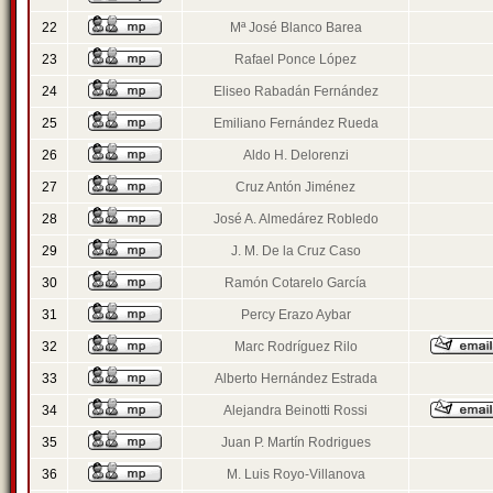
22
Mª José Blanco Barea
23
Rafael Ponce López
24
Eliseo Rabadán Fernández
25
Emiliano Fernández Rueda
26
Aldo H. Delorenzi
27
Cruz Antón Jiménez
28
José A. Almedárez Robledo
29
J. M. De la Cruz Caso
30
Ramón Cotarelo García
31
Percy Erazo Aybar
32
Marc Rodríguez Rilo
33
Alberto Hernández Estrada
34
Alejandra Beinotti Rossi
35
Juan P. Martín Rodrigues
36
M. Luis Royo-Villanova