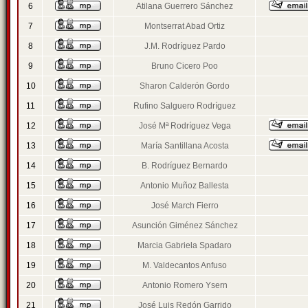
6
Atilana Guerrero Sánchez
7
Montserrat Abad Ortiz
8
J.M. Rodríguez Pardo
9
Bruno Cicero Poo
10
Sharon Calderón Gordo
11
Rufino Salguero Rodríguez
12
José Mª Rodríguez Vega
13
María Santillana Acosta
14
B. Rodríguez Bernardo
15
Antonio Muñoz Ballesta
16
José March Fierro
17
Asunción Giménez Sánchez
18
Marcia Gabriela Spadaro
19
M. Valdecantos Anfuso
20
Antonio Romero Ysern
21
José Luis Redón Garrido