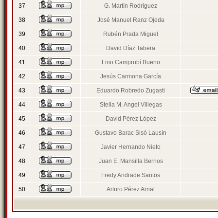
37
G. Martín Rodríguez
38
José Manuel Ranz Ojeda
39
Rubén Prada Miguel
40
David Díaz Tabera
41
Lino Camprubí Bueno
42
Jesús Carmona García
43
Eduardo Robredo Zugasti
44
Stella M. Angel Villegas
45
David Pérez López
46
Gustavo Barac Sisó Lausín
47
Javier Hernando Nieto
48
Juan E. Mansilla Berrios
49
Fredy Andrade Santos
50
Arturo Pérez Arnal