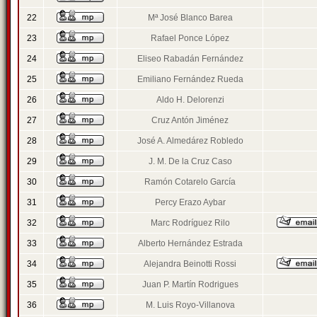
22
Mª José Blanco Barea
23
Rafael Ponce López
24
Eliseo Rabadán Fernández
25
Emiliano Fernández Rueda
26
Aldo H. Delorenzi
27
Cruz Antón Jiménez
28
José A. Almedárez Robledo
29
J. M. De la Cruz Caso
30
Ramón Cotarelo García
31
Percy Erazo Aybar
32
Marc Rodríguez Rilo
33
Alberto Hernández Estrada
34
Alejandra Beinotti Rossi
35
Juan P. Martín Rodrigues
36
M. Luis Royo-Villanova