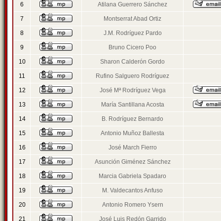
6
Atilana Guerrero Sánchez
7
Montserrat Abad Ortiz
8
J.M. Rodríguez Pardo
9
Bruno Cicero Poo
10
Sharon Calderón Gordo
11
Rufino Salguero Rodríguez
12
José Mª Rodríguez Vega
13
María Santillana Acosta
14
B. Rodríguez Bernardo
15
Antonio Muñoz Ballesta
16
José March Fierro
17
Asunción Giménez Sánchez
18
Marcia Gabriela Spadaro
19
M. Valdecantos Anfuso
20
Antonio Romero Ysern
21
José Luis Redón Garrido