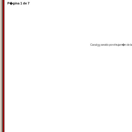
P�gina
1
de
7
Canal
rss
servido por el
trujam�n
de la