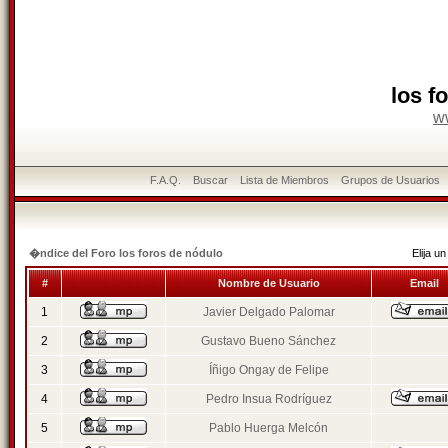
los f
w
F.A.Q.
Buscar
Lista de Miembros
Grupos de Usuarios
�ndice del Foro los foros de nódulo
Elija 
#
Nombre de Usuario
Email
1
Javier Delgado Palomar
2
Gustavo Bueno Sánchez
3
Íñigo Ongay de Felipe
4
Pedro Insua Rodríguez
5
Pablo Huerga Melcón