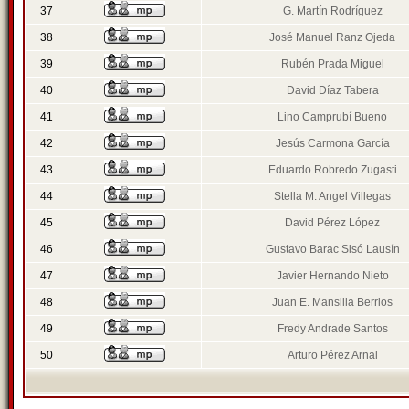
37
G. Martín Rodríguez
38
José Manuel Ranz Ojeda
39
Rubén Prada Miguel
40
David Díaz Tabera
41
Lino Camprubí Bueno
42
Jesús Carmona García
43
Eduardo Robredo Zugasti
44
Stella M. Angel Villegas
45
David Pérez López
46
Gustavo Barac Sisó Lausín
47
Javier Hernando Nieto
48
Juan E. Mansilla Berrios
49
Fredy Andrade Santos
50
Arturo Pérez Arnal