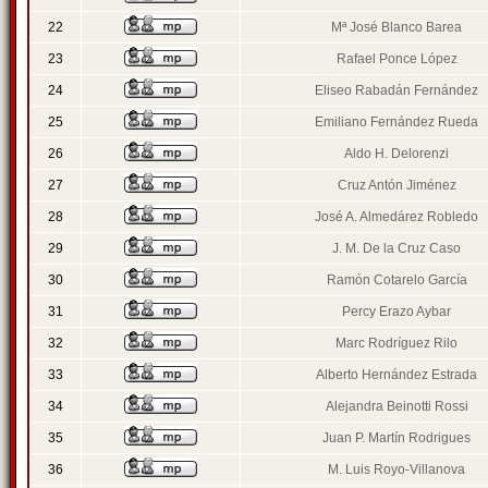
22
Mª José Blanco Barea
23
Rafael Ponce López
24
Eliseo Rabadán Fernández
25
Emiliano Fernández Rueda
26
Aldo H. Delorenzi
27
Cruz Antón Jiménez
28
José A. Almedárez Robledo
29
J. M. De la Cruz Caso
30
Ramón Cotarelo García
31
Percy Erazo Aybar
32
Marc Rodríguez Rilo
33
Alberto Hernández Estrada
34
Alejandra Beinotti Rossi
35
Juan P. Martín Rodrigues
36
M. Luis Royo-Villanova