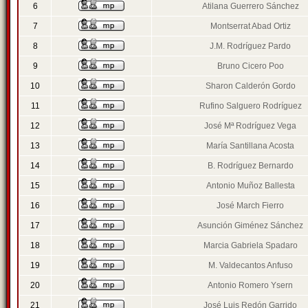
6
Atilana Guerrero Sánchez
7
Montserrat Abad Ortiz
8
J.M. Rodríguez Pardo
9
Bruno Cicero Poo
10
Sharon Calderón Gordo
11
Rufino Salguero Rodríguez
12
José Mª Rodríguez Vega
13
María Santillana Acosta
14
B. Rodríguez Bernardo
15
Antonio Muñoz Ballesta
16
José March Fierro
17
Asunción Giménez Sánchez
18
Marcia Gabriela Spadaro
19
M. Valdecantos Anfuso
20
Antonio Romero Ysern
21
José Luis Redón Garrido