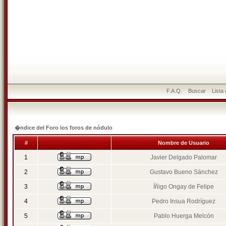
F.A.Q.
Buscar
Lista
�ndice del Foro los foros de nódulo
#
Nombre de Usuario
1
Javier Delgado Palomar
2
Gustavo Bueno Sánchez
3
Íñigo Ongay de Felipe
4
Pedro Insua Rodríguez
5
Pablo Huerga Melcón