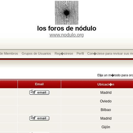
los foros de nódulo
www.nodulo.org
 de Miembros
Grupos de Usuarios
Reg�strese
Perfil
Con�ctese para revisar sus m
Elija un m�todo para or
Email
Ubicaci�n
Madrid
Oviedo
Bilbao
Madrid
Gijón