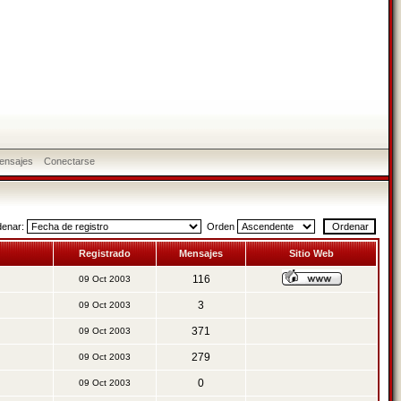
ensajes
Conectarse
denar:
Orden
Registrado
Mensajes
Sitio Web
116
09 Oct 2003
3
09 Oct 2003
371
09 Oct 2003
279
09 Oct 2003
0
09 Oct 2003