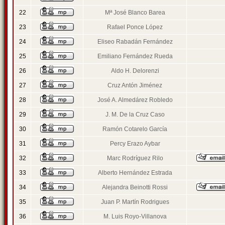
22
Mª José Blanco Barea
23
Rafael Ponce López
24
Eliseo Rabadán Fernández
25
Emiliano Fernández Rueda
26
Aldo H. Delorenzi
27
Cruz Antón Jiménez
28
José A. Almedárez Robledo
29
J. M. De la Cruz Caso
30
Ramón Cotarelo García
31
Percy Erazo Aybar
32
Marc Rodríguez Rilo
33
Alberto Hernández Estrada
34
Alejandra Beinotti Rossi
35
Juan P. Martín Rodrigues
36
M. Luis Royo-Villanova