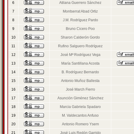
6
Atilana Guerrero Sánchez
7
Montserrat Abad Ortiz
8
J.M. Rodríguez Pardo
9
Bruno Cicero Poo
10
Sharon Calderón Gordo
11
Rufino Salguero Rodríguez
12
José Mª Rodríguez Vega
13
María Santillana Acosta
14
B. Rodríguez Bernardo
15
Antonio Muñoz Ballesta
16
José March Fierro
17
Asunción Giménez Sánchez
18
Marcia Gabriela Spadaro
19
M. Valdecantos Anfuso
20
Antonio Romero Ysern
21
José Luis Redón Garrido