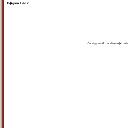
P�gina
1
de
7
Canal
rss
servido por el
trujam�n
de la