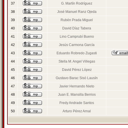
37
G. Martín Rodríguez
38
José Manuel Ranz Ojeda
39
Rubén Prada Miguel
40
David Díaz Tabera
41
Lino Camprubí Bueno
42
Jesús Carmona García
43
Eduardo Robredo Zugasti
44
Stella M. Angel Villegas
45
David Pérez López
46
Gustavo Barac Sisó Lausín
47
Javier Hernando Nieto
48
Juan E. Mansilla Berrios
49
Fredy Andrade Santos
50
Arturo Pérez Arnal