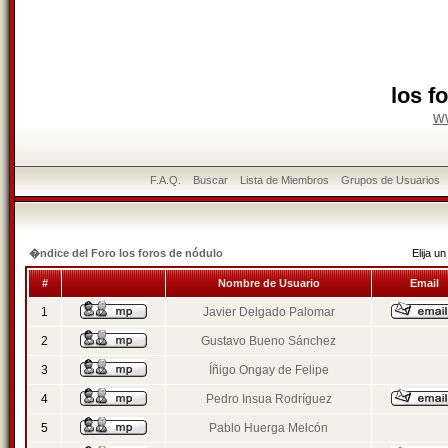
los f
w
F.A.Q.
Buscar
Lista de Miembros
Grupos de Usuarios
�ndice del Foro los foros de nódulo
Elija 
#
Nombre de Usuario
Email
1
Javier Delgado Palomar
2
Gustavo Bueno Sánchez
3
Íñigo Ongay de Felipe
4
Pedro Insua Rodríguez
5
Pablo Huerga Melcón