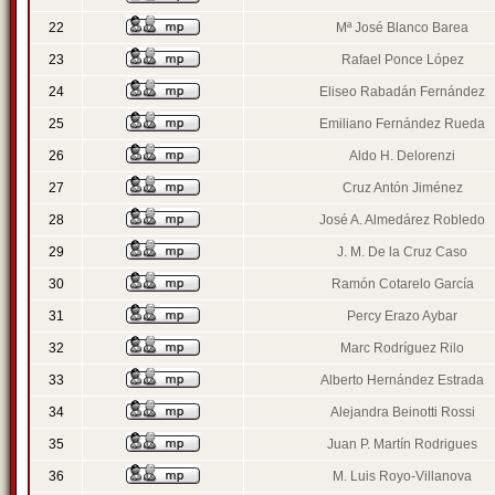
22
Mª José Blanco Barea
23
Rafael Ponce López
24
Eliseo Rabadán Fernández
25
Emiliano Fernández Rueda
26
Aldo H. Delorenzi
27
Cruz Antón Jiménez
28
José A. Almedárez Robledo
29
J. M. De la Cruz Caso
30
Ramón Cotarelo García
31
Percy Erazo Aybar
32
Marc Rodríguez Rilo
33
Alberto Hernández Estrada
34
Alejandra Beinotti Rossi
35
Juan P. Martín Rodrigues
36
M. Luis Royo-Villanova