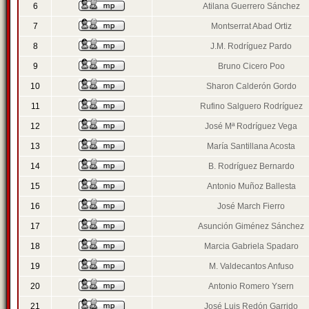
6
Atilana Guerrero Sánchez
7
Montserrat Abad Ortiz
8
J.M. Rodríguez Pardo
9
Bruno Cicero Poo
10
Sharon Calderón Gordo
11
Rufino Salguero Rodríguez
12
José Mª Rodríguez Vega
13
María Santillana Acosta
14
B. Rodríguez Bernardo
15
Antonio Muñoz Ballesta
16
José March Fierro
17
Asunción Giménez Sánchez
18
Marcia Gabriela Spadaro
19
M. Valdecantos Anfuso
20
Antonio Romero Ysern
21
José Luis Redón Garrido