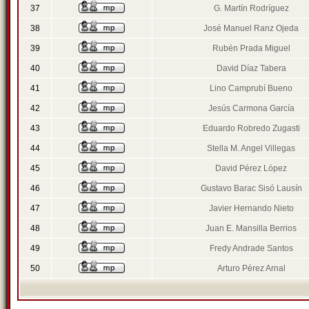
37
G. Martín Rodríguez
38
José Manuel Ranz Ojeda
39
Rubén Prada Miguel
40
David Díaz Tabera
41
Lino Camprubí Bueno
42
Jesús Carmona García
43
Eduardo Robredo Zugasti
44
Stella M. Angel Villegas
45
David Pérez López
46
Gustavo Barac Sisó Lausín
47
Javier Hernando Nieto
48
Juan E. Mansilla Berrios
49
Fredy Andrade Santos
50
Arturo Pérez Arnal