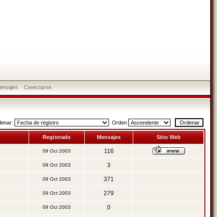
ensajes
Conectarse
denar:
Orden
Registrado
Mensajes
Sitio Web
116
09 Oct 2003
3
09 Oct 2003
371
09 Oct 2003
279
09 Oct 2003
0
09 Oct 2003