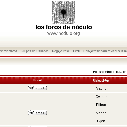
los foros de nódulo
www.nodulo.org
 de Miembros
Grupos de Usuarios
Reg�strese
Perfil
Con�ctese para revisar sus m
Elija un m�todo para or
Email
Ubicaci�n
Madrid
Oviedo
Bilbao
Madrid
Gijón