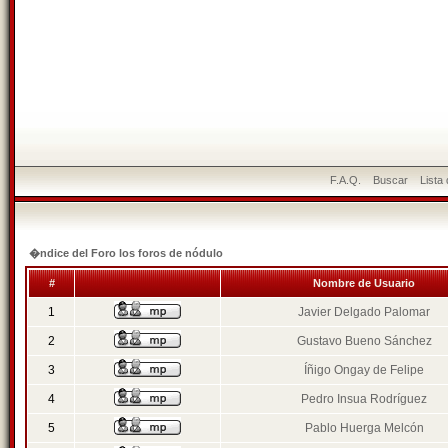
F.A.Q.
Buscar
Lista
�ndice del Foro los foros de nódulo
#
Nombre de Usuario
1
Javier Delgado Palomar
2
Gustavo Bueno Sánchez
3
Íñigo Ongay de Felipe
4
Pedro Insua Rodríguez
5
Pablo Huerga Melcón