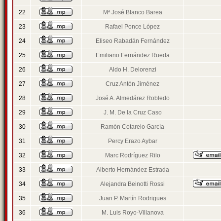
22
Mª José Blanco Barea
23
Rafael Ponce López
24
Eliseo Rabadán Fernández
25
Emiliano Fernández Rueda
26
Aldo H. Delorenzi
27
Cruz Antón Jiménez
28
José A. Almedárez Robledo
29
J. M. De la Cruz Caso
30
Ramón Cotarelo García
31
Percy Erazo Aybar
32
Marc Rodríguez Rilo
33
Alberto Hernández Estrada
34
Alejandra Beinotti Rossi
35
Juan P. Martín Rodrigues
36
M. Luis Royo-Villanova