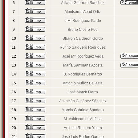
6
Atilana Guerrero Sánchez
7
Montserrat Abad Ortiz
8
J.M. Rodríguez Pardo
9
Bruno Cicero Poo
10
Sharon Calderón Gordo
11
Rufino Salguero Rodríguez
12
José Mª Rodríguez Vega
13
María Santillana Acosta
14
B. Rodríguez Bernardo
15
Antonio Muñoz Ballesta
16
José March Fierro
17
Asunción Giménez Sánchez
18
Marcia Gabriela Spadaro
19
M. Valdecantos Anfuso
20
Antonio Romero Ysern
21
José Luis Redón Garrido