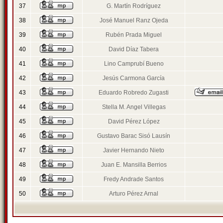
37
G. Martín Rodríguez
38
José Manuel Ranz Ojeda
39
Rubén Prada Miguel
40
David Díaz Tabera
41
Lino Camprubí Bueno
42
Jesús Carmona García
43
Eduardo Robredo Zugasti
44
Stella M. Angel Villegas
45
David Pérez López
46
Gustavo Barac Sisó Lausín
47
Javier Hernando Nieto
48
Juan E. Mansilla Berrios
49
Fredy Andrade Santos
50
Arturo Pérez Arnal