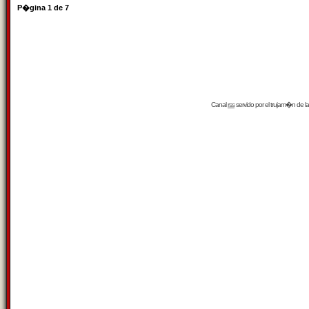
P�gina
1
de
7
Canal
rss
servido por el
trujam�n
de la