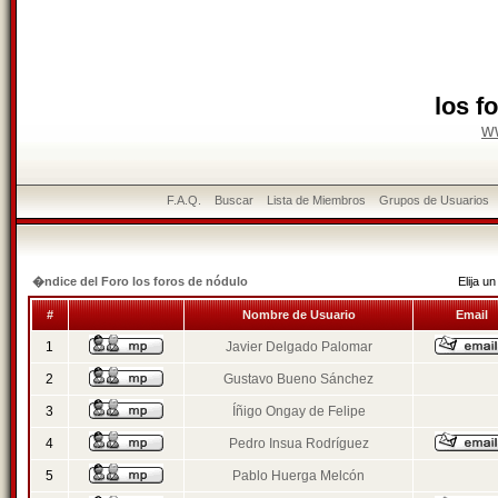
los f
w
F.A.Q.
Buscar
Lista de Miembros
Grupos de Usuarios
�ndice del Foro los foros de nódulo
Elija 
#
Nombre de Usuario
Email
1
Javier Delgado Palomar
2
Gustavo Bueno Sánchez
3
Íñigo Ongay de Felipe
4
Pedro Insua Rodríguez
5
Pablo Huerga Melcón