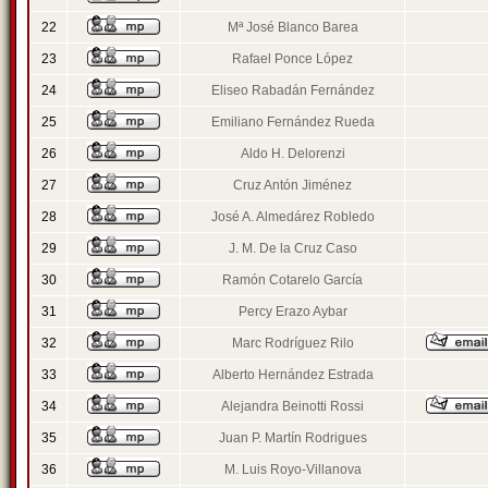
22
Mª José Blanco Barea
23
Rafael Ponce López
24
Eliseo Rabadán Fernández
25
Emiliano Fernández Rueda
26
Aldo H. Delorenzi
27
Cruz Antón Jiménez
28
José A. Almedárez Robledo
29
J. M. De la Cruz Caso
30
Ramón Cotarelo García
31
Percy Erazo Aybar
32
Marc Rodríguez Rilo
33
Alberto Hernández Estrada
34
Alejandra Beinotti Rossi
35
Juan P. Martín Rodrigues
36
M. Luis Royo-Villanova