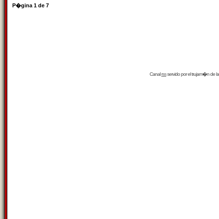
P�gina
1
de
7
Canal
rss
servido por el
trujam�n
de la