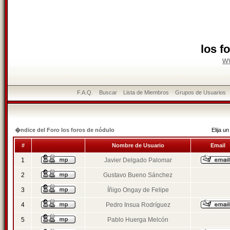
los f
w
F.A.Q.
Buscar
Lista de Miembros
Grupos de Usuarios
�ndice del Foro los foros de nódulo
Elija 
#
Nombre de Usuario
Email
1
Javier Delgado Palomar
2
Gustavo Bueno Sánchez
3
Íñigo Ongay de Felipe
4
Pedro Insua Rodríguez
5
Pablo Huerga Melcón