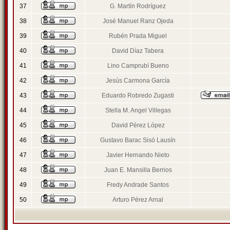
37
G. Martín Rodríguez
38
José Manuel Ranz Ojeda
39
Rubén Prada Miguel
40
David Díaz Tabera
41
Lino Camprubí Bueno
42
Jesús Carmona García
43
Eduardo Robredo Zugasti
44
Stella M. Angel Villegas
45
David Pérez López
46
Gustavo Barac Sisó Lausín
47
Javier Hernando Nieto
48
Juan E. Mansilla Berrios
49
Fredy Andrade Santos
50
Arturo Pérez Arnal