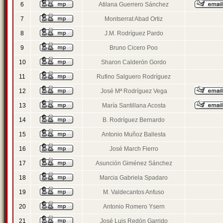
6
Atilana Guerrero Sánchez
7
Montserrat Abad Ortiz
8
J.M. Rodríguez Pardo
9
Bruno Cicero Poo
10
Sharon Calderón Gordo
11
Rufino Salguero Rodríguez
12
José Mª Rodríguez Vega
13
María Santillana Acosta
14
B. Rodríguez Bernardo
15
Antonio Muñoz Ballesta
16
José March Fierro
17
Asunción Giménez Sánchez
18
Marcia Gabriela Spadaro
19
M. Valdecantos Anfuso
20
Antonio Romero Ysern
21
José Luis Redón Garrido