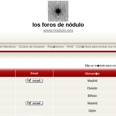
los foros de nódulo
www.nodulo.org
 de Miembros
Grupos de Usuarios
Reg�strese
Perfil
Con�ctese para revisar sus m
Elija un m�todo para or
Email
Ubicaci�n
Madrid
Oviedo
Bilbao
Madrid
Gijón