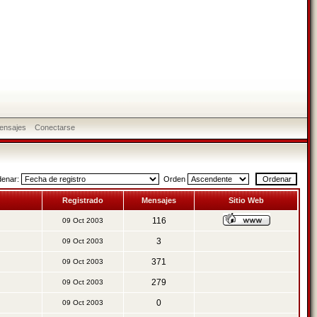
ensajes
Conectarse
denar:
Orden
Registrado
Mensajes
Sitio Web
116
09 Oct 2003
3
09 Oct 2003
371
09 Oct 2003
279
09 Oct 2003
0
09 Oct 2003