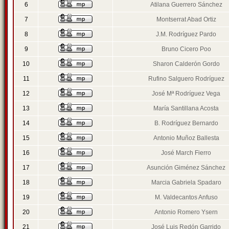
6
Atilana Guerrero Sánchez
7
Montserrat Abad Ortiz
8
J.M. Rodríguez Pardo
9
Bruno Cicero Poo
10
Sharon Calderón Gordo
11
Rufino Salguero Rodríguez
12
José Mª Rodríguez Vega
13
María Santillana Acosta
14
B. Rodríguez Bernardo
15
Antonio Muñoz Ballesta
16
José March Fierro
17
Asunción Giménez Sánchez
18
Marcia Gabriela Spadaro
19
M. Valdecantos Anfuso
20
Antonio Romero Ysern
21
José Luis Redón Garrido