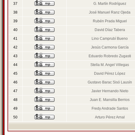
37
G. Martín Rodríguez
38
José Manuel Ranz Ojeda
39
Rubén Prada Miguel
40
David Díaz Tabera
41
Lino Camprubí Bueno
42
Jesús Carmona García
43
Eduardo Robredo Zugasti
44
Stella M. Angel Villegas
45
David Pérez López
46
Gustavo Barac Sisó Lausín
47
Javier Hernando Nieto
48
Juan E. Mansilla Berrios
49
Fredy Andrade Santos
50
Arturo Pérez Arnal