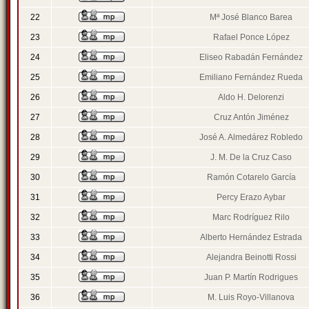
22
Mª José Blanco Barea
23
Rafael Ponce López
24
Eliseo Rabadán Fernández
25
Emiliano Fernández Rueda
26
Aldo H. Delorenzi
27
Cruz Antón Jiménez
28
José A. Almedárez Robledo
29
J. M. De la Cruz Caso
30
Ramón Cotarelo García
31
Percy Erazo Aybar
32
Marc Rodríguez Rilo
33
Alberto Hernández Estrada
34
Alejandra Beinotti Rossi
35
Juan P. Martín Rodrigues
36
M. Luis Royo-Villanova