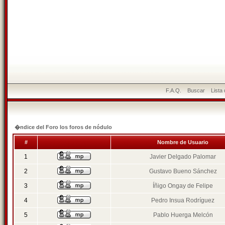
F.A.Q.
Buscar
Lista
�ndice del Foro los foros de nódulo
#
Nombre de Usuario
1
Javier Delgado Palomar
2
Gustavo Bueno Sánchez
3
Íñigo Ongay de Felipe
4
Pedro Insua Rodríguez
5
Pablo Huerga Melcón