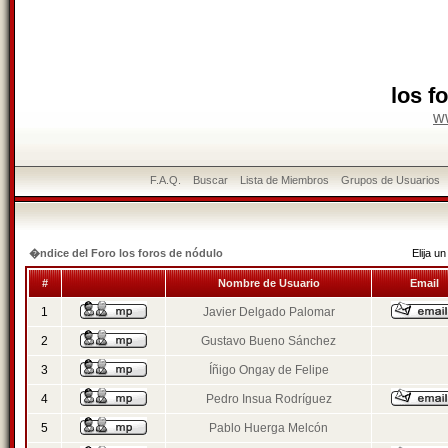
los f
w
F.A.Q.
Buscar
Lista de Miembros
Grupos de Usuarios
�ndice del Foro los foros de nódulo
Elija 
#
Nombre de Usuario
Email
1
Javier Delgado Palomar
2
Gustavo Bueno Sánchez
3
Íñigo Ongay de Felipe
4
Pedro Insua Rodríguez
5
Pablo Huerga Melcón