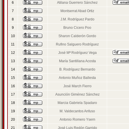
6
Atilana Guerrero Sánchez
7
Montserrat Abad Ortiz
8
J.M. Rodríguez Pardo
9
Bruno Cicero Poo
10
Sharon Calderón Gordo
11
Rufino Salguero Rodríguez
12
José Mª Rodríguez Vega
13
María Santillana Acosta
14
B. Rodríguez Bernardo
15
Antonio Muñoz Ballesta
16
José March Fierro
17
Asunción Giménez Sánchez
18
Marcia Gabriela Spadaro
19
M. Valdecantos Anfuso
20
Antonio Romero Ysern
21
José Luis Redón Garrido