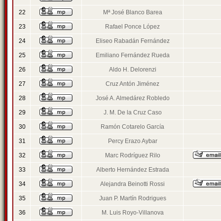
22
Mª José Blanco Barea
23
Rafael Ponce López
24
Eliseo Rabadán Fernández
25
Emiliano Fernández Rueda
26
Aldo H. Delorenzi
27
Cruz Antón Jiménez
28
José A. Almedárez Robledo
29
J. M. De la Cruz Caso
30
Ramón Cotarelo García
31
Percy Erazo Aybar
32
Marc Rodríguez Rilo
33
Alberto Hernández Estrada
34
Alejandra Beinotti Rossi
35
Juan P. Martín Rodrigues
36
M. Luis Royo-Villanova