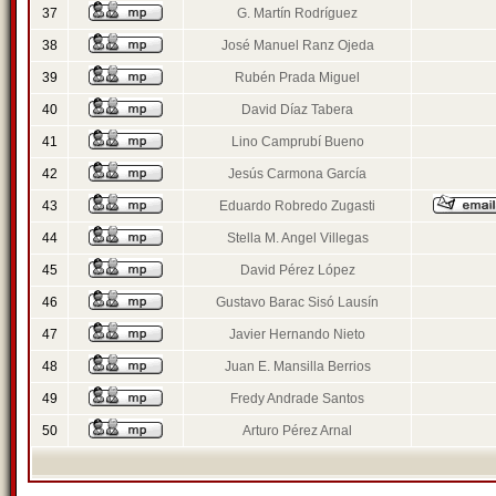
37
G. Martín Rodríguez
38
José Manuel Ranz Ojeda
39
Rubén Prada Miguel
40
David Díaz Tabera
41
Lino Camprubí Bueno
42
Jesús Carmona García
43
Eduardo Robredo Zugasti
44
Stella M. Angel Villegas
45
David Pérez López
46
Gustavo Barac Sisó Lausín
47
Javier Hernando Nieto
48
Juan E. Mansilla Berrios
49
Fredy Andrade Santos
50
Arturo Pérez Arnal