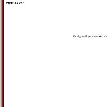
P�gina
1
de
7
Canal
rss
servido por el
trujam�n
de la