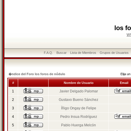
los f
w
F.A.Q.
Buscar
Lista de Miembros
Grupos de Usuarios
�ndice del Foro los foros de nódulo
Elija 
#
Nombre de Usuario
Email
1
Javier Delgado Palomar
2
Gustavo Bueno Sánchez
3
Íñigo Ongay de Felipe
4
Pedro Insua Rodríguez
5
Pablo Huerga Melcón