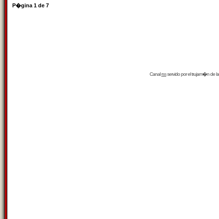
P�gina
1
de
7
Canal
rss
servido por el
trujam�n
de la