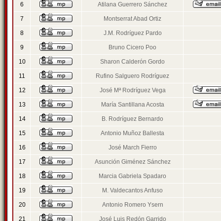
6
Atilana Guerrero Sánchez
7
Montserrat Abad Ortiz
8
J.M. Rodríguez Pardo
9
Bruno Cicero Poo
10
Sharon Calderón Gordo
11
Rufino Salguero Rodríguez
12
José Mª Rodríguez Vega
13
María Santillana Acosta
14
B. Rodríguez Bernardo
15
Antonio Muñoz Ballesta
16
José March Fierro
17
Asunción Giménez Sánchez
18
Marcia Gabriela Spadaro
19
M. Valdecantos Anfuso
20
Antonio Romero Ysern
21
José Luis Redón Garrido