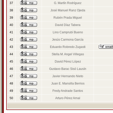
37
G. Martín Rodríguez
38
José Manuel Ranz Ojeda
39
Rubén Prada Miguel
40
David Díaz Tabera
41
Lino Camprubí Bueno
42
Jesús Carmona García
43
Eduardo Robredo Zugasti
44
Stella M. Angel Villegas
45
David Pérez López
46
Gustavo Barac Sisó Lausín
47
Javier Hernando Nieto
48
Juan E. Mansilla Berrios
49
Fredy Andrade Santos
50
Arturo Pérez Arnal