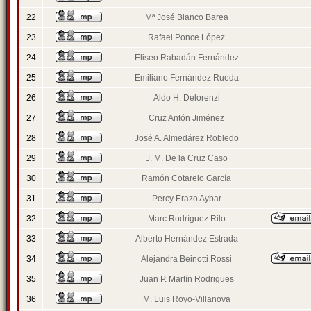
22
Mª José Blanco Barea
23
Rafael Ponce López
24
Eliseo Rabadán Fernández
25
Emiliano Fernández Rueda
26
Aldo H. Delorenzi
27
Cruz Antón Jiménez
28
José A. Almedárez Robledo
29
J. M. De la Cruz Caso
30
Ramón Cotarelo García
31
Percy Erazo Aybar
32
Marc Rodríguez Rilo
33
Alberto Hernández Estrada
34
Alejandra Beinotti Rossi
35
Juan P. Martín Rodrigues
36
M. Luis Royo-Villanova