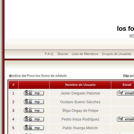
los f
w
F.A.Q.
Buscar
Lista de Miembros
Grupos de Usuarios
�ndice del Foro los foros de nódulo
Elija 
#
Nombre de Usuario
Email
1
Javier Delgado Palomar
2
Gustavo Bueno Sánchez
3
Íñigo Ongay de Felipe
4
Pedro Insua Rodríguez
5
Pablo Huerga Melcón