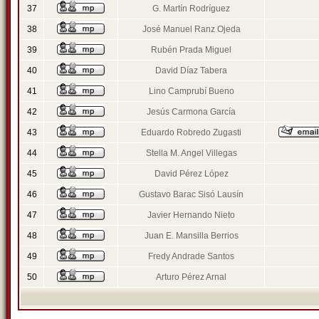
37
G. Martín Rodríguez
38
José Manuel Ranz Ojeda
39
Rubén Prada Miguel
40
David Díaz Tabera
41
Lino Camprubí Bueno
42
Jesús Carmona García
43
Eduardo Robredo Zugasti
44
Stella M. Angel Villegas
45
David Pérez López
46
Gustavo Barac Sisó Lausín
47
Javier Hernando Nieto
48
Juan E. Mansilla Berrios
49
Fredy Andrade Santos
50
Arturo Pérez Arnal