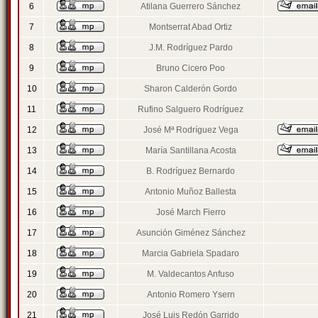
6
Atilana Guerrero Sánchez
7
Montserrat Abad Ortiz
8
J.M. Rodríguez Pardo
9
Bruno Cicero Poo
10
Sharon Calderón Gordo
11
Rufino Salguero Rodríguez
12
José Mª Rodríguez Vega
13
María Santillana Acosta
14
B. Rodríguez Bernardo
15
Antonio Muñoz Ballesta
16
José March Fierro
17
Asunción Giménez Sánchez
18
Marcia Gabriela Spadaro
19
M. Valdecantos Anfuso
20
Antonio Romero Ysern
21
José Luis Redón Garrido