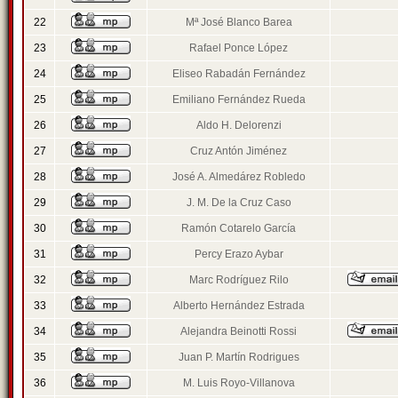
22
Mª José Blanco Barea
23
Rafael Ponce López
24
Eliseo Rabadán Fernández
25
Emiliano Fernández Rueda
26
Aldo H. Delorenzi
27
Cruz Antón Jiménez
28
José A. Almedárez Robledo
29
J. M. De la Cruz Caso
30
Ramón Cotarelo García
31
Percy Erazo Aybar
32
Marc Rodríguez Rilo
33
Alberto Hernández Estrada
34
Alejandra Beinotti Rossi
35
Juan P. Martín Rodrigues
36
M. Luis Royo-Villanova