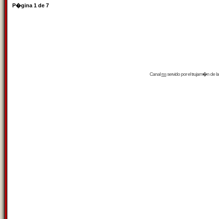
P�gina
1
de
7
Canal
rss
servido por el
trujam�n
de la