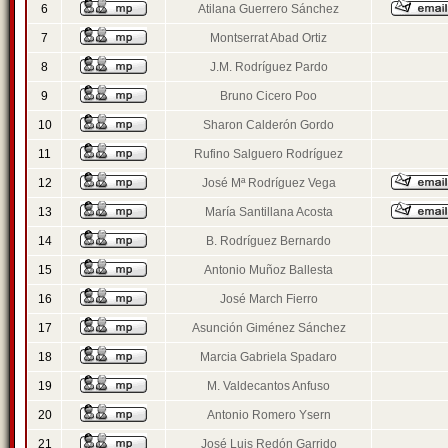
6
Atilana Guerrero Sánchez
7
Montserrat Abad Ortiz
8
J.M. Rodríguez Pardo
9
Bruno Cicero Poo
10
Sharon Calderón Gordo
11
Rufino Salguero Rodríguez
12
José Mª Rodríguez Vega
13
María Santillana Acosta
14
B. Rodríguez Bernardo
15
Antonio Muñoz Ballesta
16
José March Fierro
17
Asunción Giménez Sánchez
18
Marcia Gabriela Spadaro
19
M. Valdecantos Anfuso
20
Antonio Romero Ysern
21
José Luis Redón Garrido