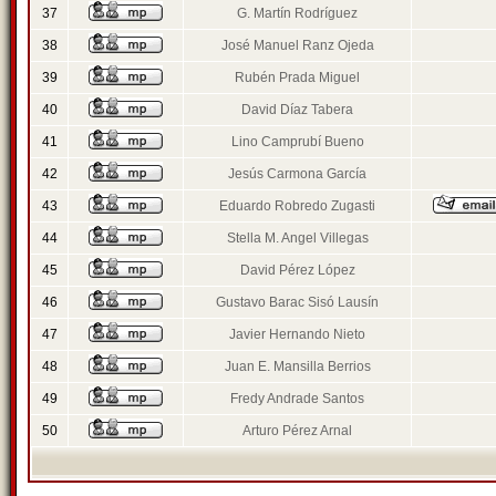
37
G. Martín Rodríguez
38
José Manuel Ranz Ojeda
39
Rubén Prada Miguel
40
David Díaz Tabera
41
Lino Camprubí Bueno
42
Jesús Carmona García
43
Eduardo Robredo Zugasti
44
Stella M. Angel Villegas
45
David Pérez López
46
Gustavo Barac Sisó Lausín
47
Javier Hernando Nieto
48
Juan E. Mansilla Berrios
49
Fredy Andrade Santos
50
Arturo Pérez Arnal