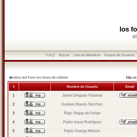
los f
w
F.A.Q.
Buscar
Lista de Miembros
Grupos de Usuarios
�ndice del Foro los foros de nódulo
Elija 
#
Nombre de Usuario
Email
1
Javier Delgado Palomar
2
Gustavo Bueno Sánchez
3
Íñigo Ongay de Felipe
4
Pedro Insua Rodríguez
5
Pablo Huerga Melcón