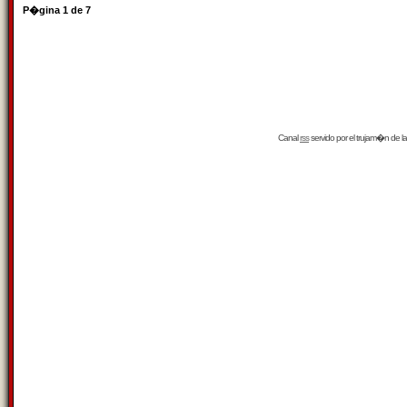
P�gina
1
de
7
Canal
rss
servido por el
trujam�n
de la