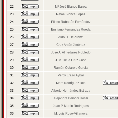
22
Mª José Blanco Barea
23
Rafael Ponce López
24
Eliseo Rabadán Fernández
25
Emiliano Fernández Rueda
26
Aldo H. Delorenzi
27
Cruz Antón Jiménez
28
José A. Almedárez Robledo
29
J. M. De la Cruz Caso
30
Ramón Cotarelo García
31
Percy Erazo Aybar
32
Marc Rodríguez Rilo
33
Alberto Hernández Estrada
34
Alejandra Beinotti Rossi
35
Juan P. Martín Rodrigues
36
M. Luis Royo-Villanova