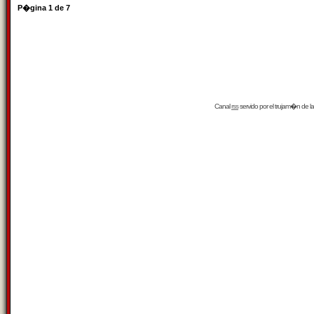
P�gina
1
de
7
Canal
rss
servido por el
trujam�n
de la