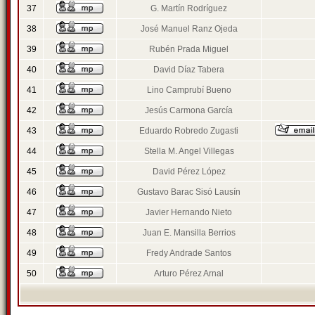
37
G. Martín Rodríguez
38
José Manuel Ranz Ojeda
39
Rubén Prada Miguel
40
David Díaz Tabera
41
Lino Camprubí Bueno
42
Jesús Carmona García
43
Eduardo Robredo Zugasti
44
Stella M. Angel Villegas
45
David Pérez López
46
Gustavo Barac Sisó Lausín
47
Javier Hernando Nieto
48
Juan E. Mansilla Berrios
49
Fredy Andrade Santos
50
Arturo Pérez Arnal