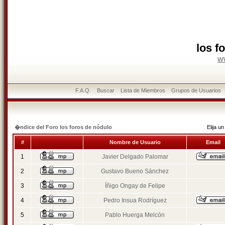
los f
w
F.A.Q.
Buscar
Lista de Miembros
Grupos de Usuarios
�ndice del Foro los foros de nódulo
Elija 
#
Nombre de Usuario
Email
1
Javier Delgado Palomar
2
Gustavo Bueno Sánchez
3
Íñigo Ongay de Felipe
4
Pedro Insua Rodríguez
5
Pablo Huerga Melcón