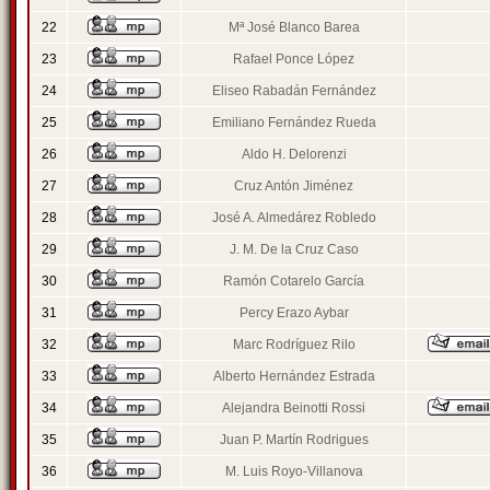
22
Mª José Blanco Barea
23
Rafael Ponce López
24
Eliseo Rabadán Fernández
25
Emiliano Fernández Rueda
26
Aldo H. Delorenzi
27
Cruz Antón Jiménez
28
José A. Almedárez Robledo
29
J. M. De la Cruz Caso
30
Ramón Cotarelo García
31
Percy Erazo Aybar
32
Marc Rodríguez Rilo
33
Alberto Hernández Estrada
34
Alejandra Beinotti Rossi
35
Juan P. Martín Rodrigues
36
M. Luis Royo-Villanova