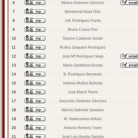
6
Atilana Guerrero Sánchez
7
Montserrat Abad Ortiz
8
J.M. Rodríguez Pardo
9
Bruno Cicero Poo
10
Sharon Calderón Gordo
11
Rufino Salguero Rodríguez
12
José Mª Rodríguez Vega
13
María Santillana Acosta
14
B. Rodríguez Bernardo
15
Antonio Muñoz Ballesta
16
José March Fierro
17
Asunción Giménez Sánchez
18
Marcia Gabriela Spadaro
19
M. Valdecantos Anfuso
20
Antonio Romero Ysern
21
José Luis Redón Garrido