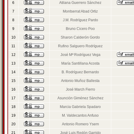
6
Atilana Guerrero Sánchez
7
Montserrat Abad Ortiz
8
J.M. Rodríguez Pardo
9
Bruno Cicero Poo
10
Sharon Calderón Gordo
11
Rufino Salguero Rodríguez
12
José Mª Rodríguez Vega
13
María Santillana Acosta
14
B. Rodríguez Bernardo
15
Antonio Muñoz Ballesta
16
José March Fierro
17
Asunción Giménez Sánchez
18
Marcia Gabriela Spadaro
19
M. Valdecantos Anfuso
20
Antonio Romero Ysern
21
José Luis Redón Garrido