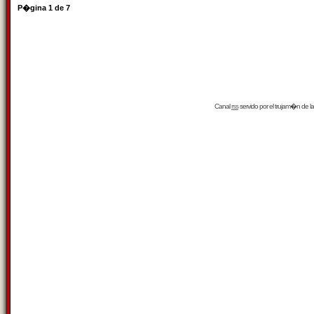
P�gina
1
de
7
Canal
rss
servido por el
trujam�n
de la