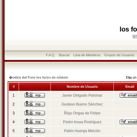
los f
w
F.A.Q.
Buscar
Lista de Miembros
Grupos de Usuarios
�ndice del Foro los foros de nódulo
Elija 
#
Nombre de Usuario
Email
1
Javier Delgado Palomar
2
Gustavo Bueno Sánchez
3
Íñigo Ongay de Felipe
4
Pedro Insua Rodríguez
5
Pablo Huerga Melcón