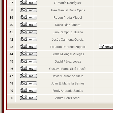
37
G. Martín Rodríguez
38
José Manuel Ranz Ojeda
39
Rubén Prada Miguel
40
David Díaz Tabera
41
Lino Camprubí Bueno
42
Jesús Carmona García
43
Eduardo Robredo Zugasti
44
Stella M. Angel Villegas
45
David Pérez López
46
Gustavo Barac Sisó Lausín
47
Javier Hernando Nieto
48
Juan E. Mansilla Berrios
49
Fredy Andrade Santos
50
Arturo Pérez Arnal