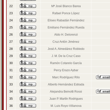
22
Mª José Blanco Barea
23
Rafael Ponce López
24
Eliseo Rabadán Fernández
25
Emiliano Fernández Rueda
26
Aldo H. Delorenzi
27
Cruz Antón Jiménez
28
José A. Almedárez Robledo
29
J. M. De la Cruz Caso
30
Ramón Cotarelo García
31
Percy Erazo Aybar
32
Marc Rodríguez Rilo
33
Alberto Hernández Estrada
34
Alejandra Beinotti Rossi
35
Juan P. Martín Rodrigues
36
M. Luis Royo-Villanova