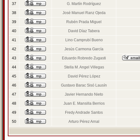
37
G. Martín Rodríguez
38
José Manuel Ranz Ojeda
39
Rubén Prada Miguel
40
David Díaz Tabera
41
Lino Camprubí Bueno
42
Jesús Carmona García
43
Eduardo Robredo Zugasti
44
Stella M. Angel Villegas
45
David Pérez López
46
Gustavo Barac Sisó Lausín
47
Javier Hernando Nieto
48
Juan E. Mansilla Berrios
49
Fredy Andrade Santos
50
Arturo Pérez Arnal