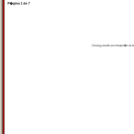
P�gina
1
de
7
Canal
rss
servido por el
trujam�n
de la