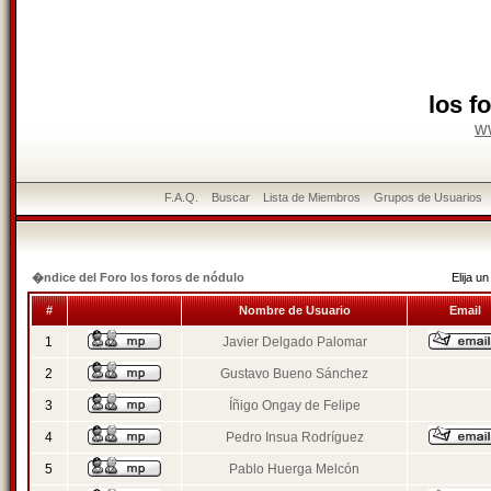
los f
w
F.A.Q.
Buscar
Lista de Miembros
Grupos de Usuarios
�ndice del Foro los foros de nódulo
Elija 
#
Nombre de Usuario
Email
1
Javier Delgado Palomar
2
Gustavo Bueno Sánchez
3
Íñigo Ongay de Felipe
4
Pedro Insua Rodríguez
5
Pablo Huerga Melcón