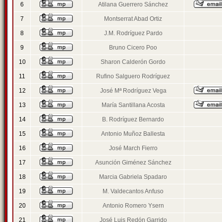
6
Atilana Guerrero Sánchez
7
Montserrat Abad Ortiz
8
J.M. Rodríguez Pardo
9
Bruno Cicero Poo
10
Sharon Calderón Gordo
11
Rufino Salguero Rodríguez
12
José Mª Rodríguez Vega
13
María Santillana Acosta
14
B. Rodríguez Bernardo
15
Antonio Muñoz Ballesta
16
José March Fierro
17
Asunción Giménez Sánchez
18
Marcia Gabriela Spadaro
19
M. Valdecantos Anfuso
20
Antonio Romero Ysern
21
José Luis Redón Garrido