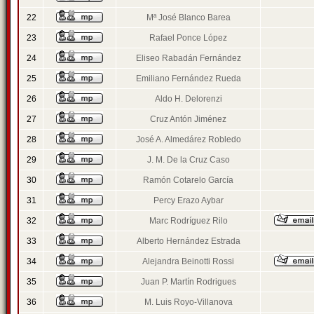
22
Mª José Blanco Barea
23
Rafael Ponce López
24
Eliseo Rabadán Fernández
25
Emiliano Fernández Rueda
26
Aldo H. Delorenzi
27
Cruz Antón Jiménez
28
José A. Almedárez Robledo
29
J. M. De la Cruz Caso
30
Ramón Cotarelo García
31
Percy Erazo Aybar
32
Marc Rodríguez Rilo
33
Alberto Hernández Estrada
34
Alejandra Beinotti Rossi
35
Juan P. Martín Rodrigues
36
M. Luis Royo-Villanova