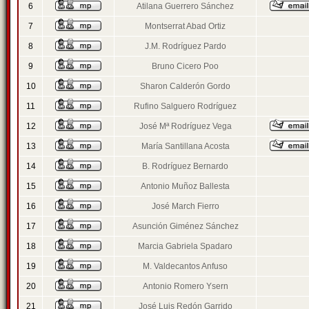
6
Atilana Guerrero Sánchez
7
Montserrat Abad Ortiz
8
J.M. Rodríguez Pardo
9
Bruno Cicero Poo
10
Sharon Calderón Gordo
11
Rufino Salguero Rodríguez
12
José Mª Rodríguez Vega
13
María Santillana Acosta
14
B. Rodríguez Bernardo
15
Antonio Muñoz Ballesta
16
José March Fierro
17
Asunción Giménez Sánchez
18
Marcia Gabriela Spadaro
19
M. Valdecantos Anfuso
20
Antonio Romero Ysern
21
José Luis Redón Garrido