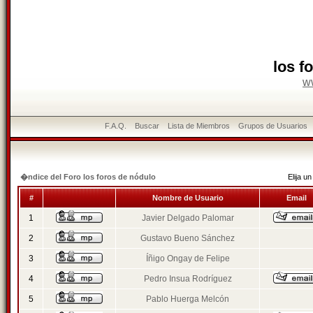
los f
w
F.A.Q.
Buscar
Lista de Miembros
Grupos de Usuarios
�ndice del Foro los foros de nódulo
Elija 
#
Nombre de Usuario
Email
1
Javier Delgado Palomar
2
Gustavo Bueno Sánchez
3
Íñigo Ongay de Felipe
4
Pedro Insua Rodríguez
5
Pablo Huerga Melcón