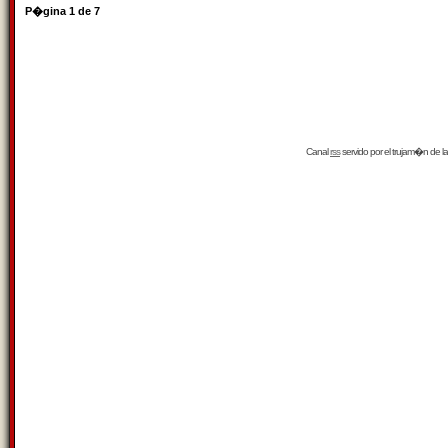
P�gina
1
de
7
Canal
rss
servido por el
trujam�n
de la