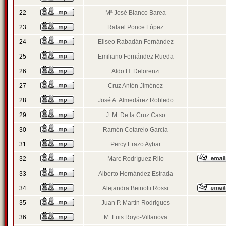
22
Mª José Blanco Barea
23
Rafael Ponce López
24
Eliseo Rabadán Fernández
25
Emiliano Fernández Rueda
26
Aldo H. Delorenzi
27
Cruz Antón Jiménez
28
José A. Almedárez Robledo
29
J. M. De la Cruz Caso
30
Ramón Cotarelo García
31
Percy Erazo Aybar
32
Marc Rodríguez Rilo
33
Alberto Hernández Estrada
34
Alejandra Beinotti Rossi
35
Juan P. Martín Rodrigues
36
M. Luis Royo-Villanova