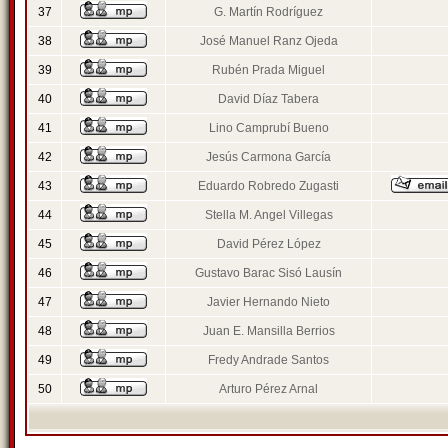
37
G. Martín Rodríguez
38
José Manuel Ranz Ojeda
39
Rubén Prada Miguel
40
David Díaz Tabera
41
Lino Camprubí Bueno
42
Jesús Carmona García
43
Eduardo Robredo Zugasti
44
Stella M. Angel Villegas
45
David Pérez López
46
Gustavo Barac Sisó Lausín
47
Javier Hernando Nieto
48
Juan E. Mansilla Berrios
49
Fredy Andrade Santos
50
Arturo Pérez Arnal