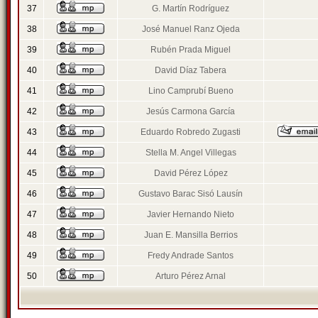
37
G. Martín Rodríguez
38
José Manuel Ranz Ojeda
39
Rubén Prada Miguel
40
David Díaz Tabera
41
Lino Camprubí Bueno
42
Jesús Carmona García
43
Eduardo Robredo Zugasti
44
Stella M. Angel Villegas
45
David Pérez López
46
Gustavo Barac Sisó Lausín
47
Javier Hernando Nieto
48
Juan E. Mansilla Berrios
49
Fredy Andrade Santos
50
Arturo Pérez Arnal