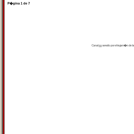
P�gina
1
de
7
Canal
rss
servido por el
trujam�n
de la