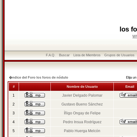
los f
w
F.A.Q.
Buscar
Lista de Miembros
Grupos de Usuarios
�ndice del Foro los foros de nódulo
Elija 
#
Nombre de Usuario
Email
1
Javier Delgado Palomar
2
Gustavo Bueno Sánchez
3
Íñigo Ongay de Felipe
4
Pedro Insua Rodríguez
5
Pablo Huerga Melcón