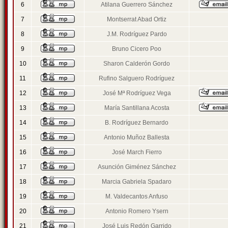
6
Atilana Guerrero Sánchez
7
Montserrat Abad Ortiz
8
J.M. Rodríguez Pardo
9
Bruno Cicero Poo
10
Sharon Calderón Gordo
11
Rufino Salguero Rodríguez
12
José Mª Rodríguez Vega
13
María Santillana Acosta
14
B. Rodríguez Bernardo
15
Antonio Muñoz Ballesta
16
José March Fierro
17
Asunción Giménez Sánchez
18
Marcia Gabriela Spadaro
19
M. Valdecantos Anfuso
20
Antonio Romero Ysern
21
José Luis Redón Garrido