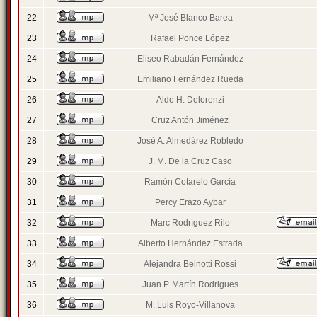
22
Mª José Blanco Barea
23
Rafael Ponce López
24
Eliseo Rabadán Fernández
25
Emiliano Fernández Rueda
26
Aldo H. Delorenzi
27
Cruz Antón Jiménez
28
José A. Almedárez Robledo
29
J. M. De la Cruz Caso
30
Ramón Cotarelo García
31
Percy Erazo Aybar
32
Marc Rodríguez Rilo
33
Alberto Hernández Estrada
34
Alejandra Beinotti Rossi
35
Juan P. Martín Rodrigues
36
M. Luis Royo-Villanova