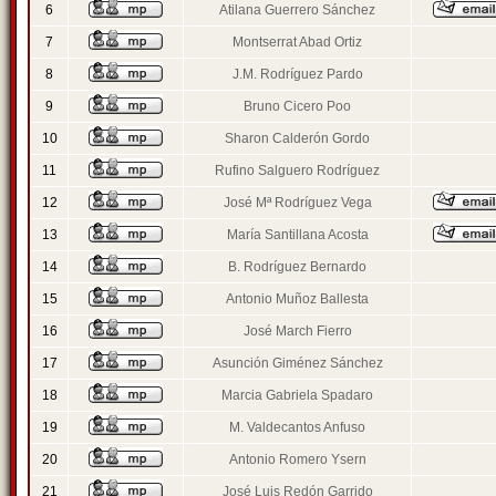
6
Atilana Guerrero Sánchez
7
Montserrat Abad Ortiz
8
J.M. Rodríguez Pardo
9
Bruno Cicero Poo
10
Sharon Calderón Gordo
11
Rufino Salguero Rodríguez
12
José Mª Rodríguez Vega
13
María Santillana Acosta
14
B. Rodríguez Bernardo
15
Antonio Muñoz Ballesta
16
José March Fierro
17
Asunción Giménez Sánchez
18
Marcia Gabriela Spadaro
19
M. Valdecantos Anfuso
20
Antonio Romero Ysern
21
José Luis Redón Garrido