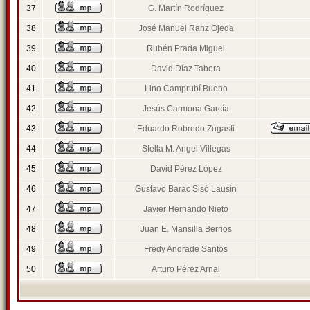
37
G. Martín Rodríguez
38
José Manuel Ranz Ojeda
39
Rubén Prada Miguel
40
David Díaz Tabera
41
Lino Camprubí Bueno
42
Jesús Carmona García
43
Eduardo Robredo Zugasti
44
Stella M. Angel Villegas
45
David Pérez López
46
Gustavo Barac Sisó Lausín
47
Javier Hernando Nieto
48
Juan E. Mansilla Berrios
49
Fredy Andrade Santos
50
Arturo Pérez Arnal