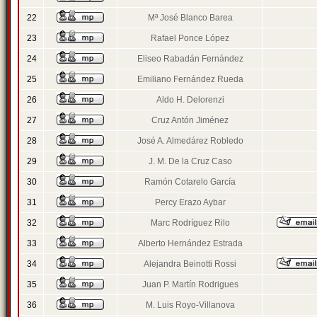
22
Mª José Blanco Barea
23
Rafael Ponce López
24
Eliseo Rabadán Fernández
25
Emiliano Fernández Rueda
26
Aldo H. Delorenzi
27
Cruz Antón Jiménez
28
José A. Almedárez Robledo
29
J. M. De la Cruz Caso
30
Ramón Cotarelo García
31
Percy Erazo Aybar
32
Marc Rodríguez Rilo
33
Alberto Hernández Estrada
34
Alejandra Beinotti Rossi
35
Juan P. Martín Rodrigues
36
M. Luis Royo-Villanova