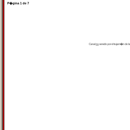
P�gina
1
de
7
Canal
rss
servido por el
trujam�n
de la