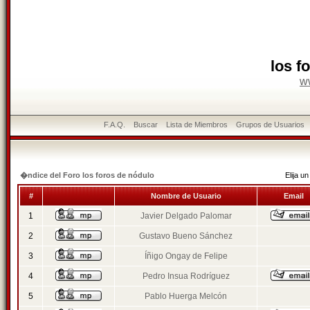
los f
w
F.A.Q.
Buscar
Lista de Miembros
Grupos de Usuarios
�ndice del Foro los foros de nódulo
Elija 
#
Nombre de Usuario
Email
1
Javier Delgado Palomar
2
Gustavo Bueno Sánchez
3
Íñigo Ongay de Felipe
4
Pedro Insua Rodríguez
5
Pablo Huerga Melcón