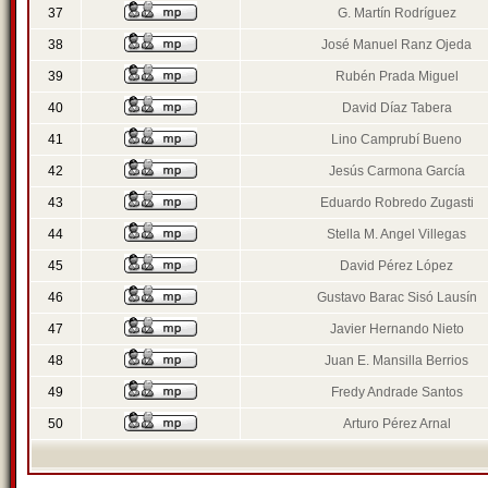
37
G. Martín Rodríguez
38
José Manuel Ranz Ojeda
39
Rubén Prada Miguel
40
David Díaz Tabera
41
Lino Camprubí Bueno
42
Jesús Carmona García
43
Eduardo Robredo Zugasti
44
Stella M. Angel Villegas
45
David Pérez López
46
Gustavo Barac Sisó Lausín
47
Javier Hernando Nieto
48
Juan E. Mansilla Berrios
49
Fredy Andrade Santos
50
Arturo Pérez Arnal