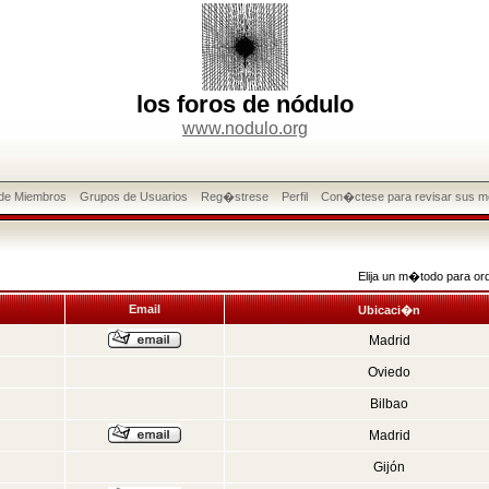
los foros de nódulo
www.nodulo.org
 de Miembros
Grupos de Usuarios
Reg�strese
Perfil
Con�ctese para revisar sus m
Elija un m�todo para or
Email
Ubicaci�n
Madrid
Oviedo
Bilbao
Madrid
Gijón