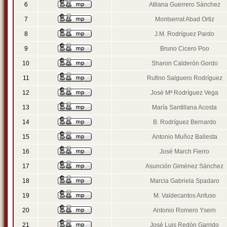
6
Atilana Guerrero Sánchez
7
Montserrat Abad Ortiz
8
J.M. Rodríguez Pardo
9
Bruno Cicero Poo
10
Sharon Calderón Gordo
11
Rufino Salguero Rodríguez
12
José Mª Rodríguez Vega
13
María Santillana Acosta
14
B. Rodríguez Bernardo
15
Antonio Muñoz Ballesta
16
José March Fierro
17
Asunción Giménez Sánchez
18
Marcia Gabriela Spadaro
19
M. Valdecantos Anfuso
20
Antonio Romero Ysern
21
José Luis Redón Garrido