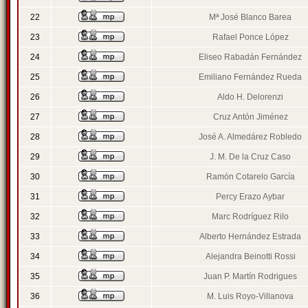
22
Mª José Blanco Barea
23
Rafael Ponce López
24
Eliseo Rabadán Fernández
25
Emiliano Fernández Rueda
26
Aldo H. Delorenzi
27
Cruz Antón Jiménez
28
José A. Almedárez Robledo
29
J. M. De la Cruz Caso
30
Ramón Cotarelo García
31
Percy Erazo Aybar
32
Marc Rodríguez Rilo
33
Alberto Hernández Estrada
34
Alejandra Beinotti Rossi
35
Juan P. Martín Rodrigues
36
M. Luis Royo-Villanova