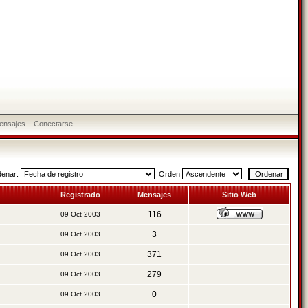
ensajes
Conectarse
denar:
Orden
Registrado
Mensajes
Sitio Web
116
09 Oct 2003
3
09 Oct 2003
371
09 Oct 2003
279
09 Oct 2003
0
09 Oct 2003