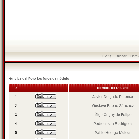
F.A.Q.
Buscar
Lista
�ndice del Foro los foros de nódulo
#
Nombre de Usuario
1
Javier Delgado Palomar
2
Gustavo Bueno Sánchez
3
Íñigo Ongay de Felipe
4
Pedro Insua Rodríguez
5
Pablo Huerga Melcón