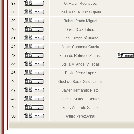
37
G. Martín Rodríguez
38
José Manuel Ranz Ojeda
39
Rubén Prada Miguel
40
David Díaz Tabera
41
Lino Camprubí Bueno
42
Jesús Carmona García
43
Eduardo Robredo Zugasti
44
Stella M. Angel Villegas
45
David Pérez López
46
Gustavo Barac Sisó Lausín
47
Javier Hernando Nieto
48
Juan E. Mansilla Berrios
49
Fredy Andrade Santos
50
Arturo Pérez Arnal