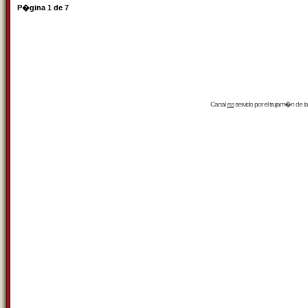
P�gina
1
de
7
Canal
rss
servido por el
trujam�n
de la