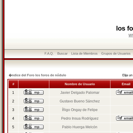
los f
w
F.A.Q.
Buscar
Lista de Miembros
Grupos de Usuarios
�ndice del Foro los foros de nódulo
Elija 
#
Nombre de Usuario
Email
1
Javier Delgado Palomar
2
Gustavo Bueno Sánchez
3
Íñigo Ongay de Felipe
4
Pedro Insua Rodríguez
5
Pablo Huerga Melcón