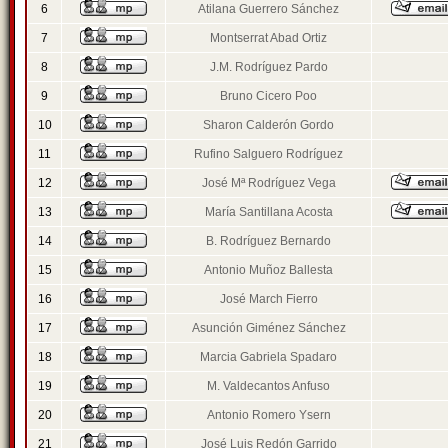
6
Atilana Guerrero Sánchez
7
Montserrat Abad Ortiz
8
J.M. Rodríguez Pardo
9
Bruno Cicero Poo
10
Sharon Calderón Gordo
11
Rufino Salguero Rodríguez
12
José Mª Rodríguez Vega
13
María Santillana Acosta
14
B. Rodríguez Bernardo
15
Antonio Muñoz Ballesta
16
José March Fierro
17
Asunción Giménez Sánchez
18
Marcia Gabriela Spadaro
19
M. Valdecantos Anfuso
20
Antonio Romero Ysern
21
José Luis Redón Garrido