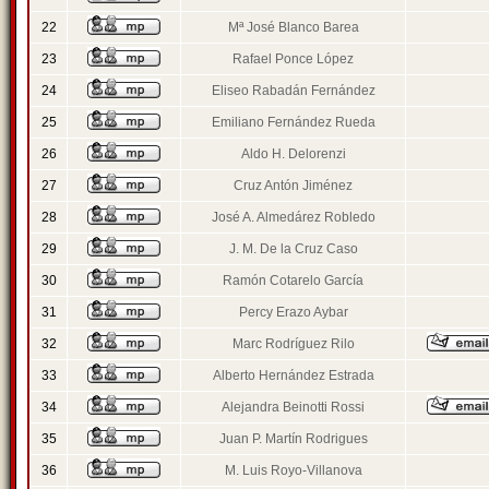
22
Mª José Blanco Barea
23
Rafael Ponce López
24
Eliseo Rabadán Fernández
25
Emiliano Fernández Rueda
26
Aldo H. Delorenzi
27
Cruz Antón Jiménez
28
José A. Almedárez Robledo
29
J. M. De la Cruz Caso
30
Ramón Cotarelo García
31
Percy Erazo Aybar
32
Marc Rodríguez Rilo
33
Alberto Hernández Estrada
34
Alejandra Beinotti Rossi
35
Juan P. Martín Rodrigues
36
M. Luis Royo-Villanova