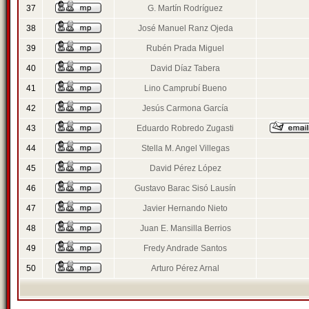
37
G. Martín Rodríguez
38
José Manuel Ranz Ojeda
39
Rubén Prada Miguel
40
David Díaz Tabera
41
Lino Camprubí Bueno
42
Jesús Carmona García
43
Eduardo Robredo Zugasti
44
Stella M. Angel Villegas
45
David Pérez López
46
Gustavo Barac Sisó Lausín
47
Javier Hernando Nieto
48
Juan E. Mansilla Berrios
49
Fredy Andrade Santos
50
Arturo Pérez Arnal