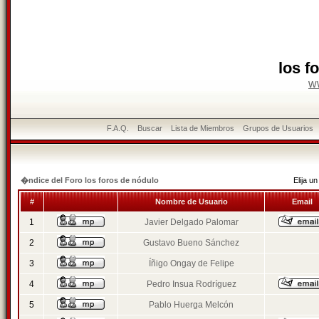
los f
w
F.A.Q.
Buscar
Lista de Miembros
Grupos de Usuarios
�ndice del Foro los foros de nódulo
Elija 
#
Nombre de Usuario
Email
1
Javier Delgado Palomar
2
Gustavo Bueno Sánchez
3
Íñigo Ongay de Felipe
4
Pedro Insua Rodríguez
5
Pablo Huerga Melcón