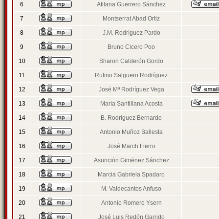
6
Atilana Guerrero Sánchez
7
Montserrat Abad Ortiz
8
J.M. Rodríguez Pardo
9
Bruno Cicero Poo
10
Sharon Calderón Gordo
11
Rufino Salguero Rodríguez
12
José Mª Rodríguez Vega
13
María Santillana Acosta
14
B. Rodríguez Bernardo
15
Antonio Muñoz Ballesta
16
José March Fierro
17
Asunción Giménez Sánchez
18
Marcia Gabriela Spadaro
19
M. Valdecantos Anfuso
20
Antonio Romero Ysern
21
José Luis Redón Garrido