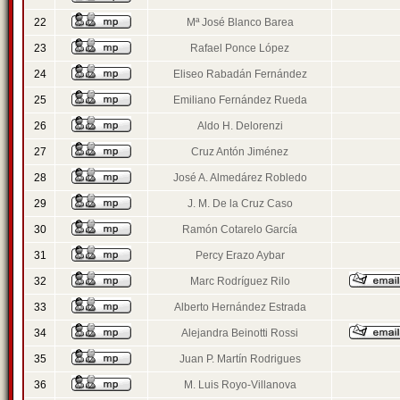
22
Mª José Blanco Barea
23
Rafael Ponce López
24
Eliseo Rabadán Fernández
25
Emiliano Fernández Rueda
26
Aldo H. Delorenzi
27
Cruz Antón Jiménez
28
José A. Almedárez Robledo
29
J. M. De la Cruz Caso
30
Ramón Cotarelo García
31
Percy Erazo Aybar
32
Marc Rodríguez Rilo
33
Alberto Hernández Estrada
34
Alejandra Beinotti Rossi
35
Juan P. Martín Rodrigues
36
M. Luis Royo-Villanova