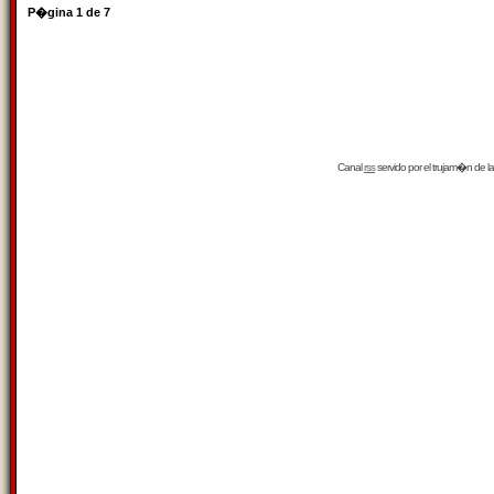
P�gina
1
de
7
Canal
rss
servido por el
trujam�n
de la