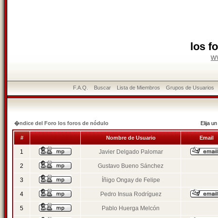
los f
w
F.A.Q.
Buscar
Lista de Miembros
Grupos de Usuarios
�ndice del Foro los foros de nódulo
Elija 
#
Nombre de Usuario
Email
1
Javier Delgado Palomar
2
Gustavo Bueno Sánchez
3
Íñigo Ongay de Felipe
4
Pedro Insua Rodríguez
5
Pablo Huerga Melcón