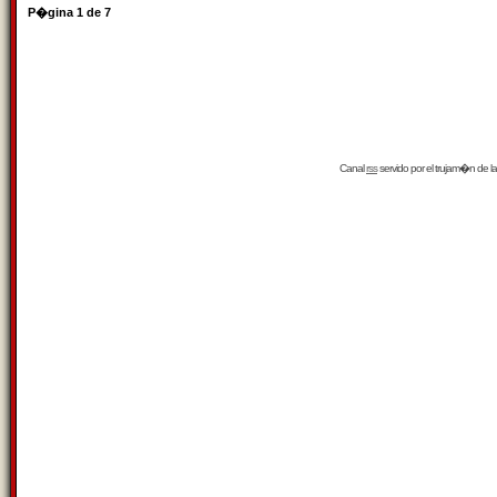
P�gina
1
de
7
Canal
rss
servido por el
trujam�n
de la