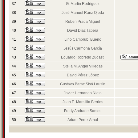
37
G. Martín Rodríguez
38
José Manuel Ranz Ojeda
39
Rubén Prada Miguel
40
David Díaz Tabera
41
Lino Camprubí Bueno
42
Jesús Carmona García
43
Eduardo Robredo Zugasti
44
Stella M. Angel Villegas
45
David Pérez López
46
Gustavo Barac Sisó Lausín
47
Javier Hernando Nieto
48
Juan E. Mansilla Berrios
49
Fredy Andrade Santos
50
Arturo Pérez Arnal