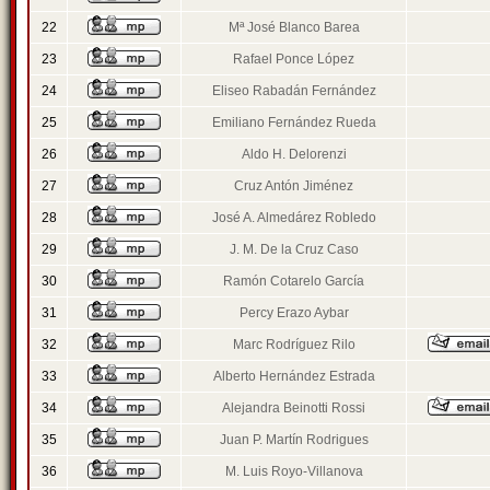
22
Mª José Blanco Barea
23
Rafael Ponce López
24
Eliseo Rabadán Fernández
25
Emiliano Fernández Rueda
26
Aldo H. Delorenzi
27
Cruz Antón Jiménez
28
José A. Almedárez Robledo
29
J. M. De la Cruz Caso
30
Ramón Cotarelo García
31
Percy Erazo Aybar
32
Marc Rodríguez Rilo
33
Alberto Hernández Estrada
34
Alejandra Beinotti Rossi
35
Juan P. Martín Rodrigues
36
M. Luis Royo-Villanova