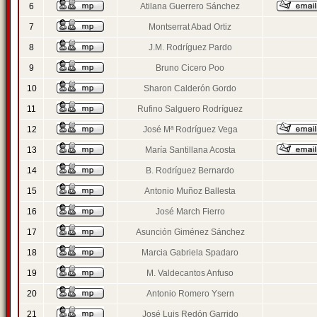
6
Atilana Guerrero Sánchez
7
Montserrat Abad Ortiz
8
J.M. Rodríguez Pardo
9
Bruno Cicero Poo
10
Sharon Calderón Gordo
11
Rufino Salguero Rodríguez
12
José Mª Rodríguez Vega
13
María Santillana Acosta
14
B. Rodríguez Bernardo
15
Antonio Muñoz Ballesta
16
José March Fierro
17
Asunción Giménez Sánchez
18
Marcia Gabriela Spadaro
19
M. Valdecantos Anfuso
20
Antonio Romero Ysern
21
José Luis Redón Garrido