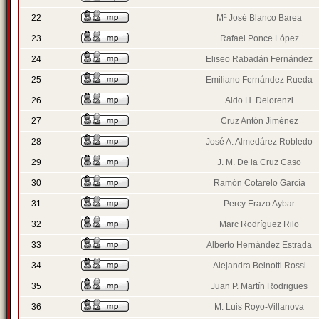
22
Mª José Blanco Barea
23
Rafael Ponce López
24
Eliseo Rabadán Fernández
25
Emiliano Fernández Rueda
26
Aldo H. Delorenzi
27
Cruz Antón Jiménez
28
José A. Almedárez Robledo
29
J. M. De la Cruz Caso
30
Ramón Cotarelo García
31
Percy Erazo Aybar
32
Marc Rodríguez Rilo
33
Alberto Hernández Estrada
34
Alejandra Beinotti Rossi
35
Juan P. Martín Rodrigues
36
M. Luis Royo-Villanova