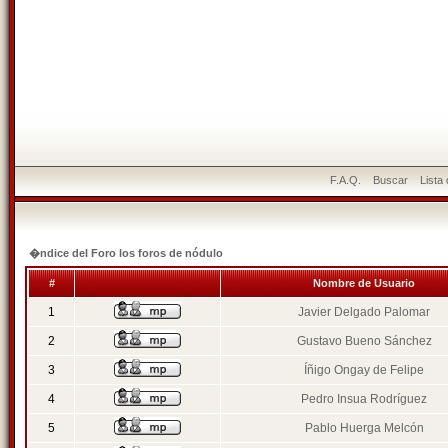
F.A.Q.
Buscar
Lista
�ndice del Foro los foros de nódulo
#
Nombre de Usuario
1
Javier Delgado Palomar
2
Gustavo Bueno Sánchez
3
Íñigo Ongay de Felipe
4
Pedro Insua Rodríguez
5
Pablo Huerga Melcón