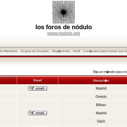
los foros de nódulo
www.nodulo.org
 de Miembros
Grupos de Usuarios
Reg�strese
Perfil
Con�ctese para revisar sus m
Elija un m�todo para or
Email
Ubicaci�n
Madrid
Oviedo
Bilbao
Madrid
Gijón