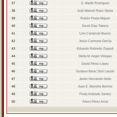
37
G. Martín Rodríguez
38
José Manuel Ranz Ojeda
39
Rubén Prada Miguel
40
David Díaz Tabera
41
Lino Camprubí Bueno
42
Jesús Carmona García
43
Eduardo Robredo Zugasti
44
Stella M. Angel Villegas
45
David Pérez López
46
Gustavo Barac Sisó Lausín
47
Javier Hernando Nieto
48
Juan E. Mansilla Berrios
49
Fredy Andrade Santos
50
Arturo Pérez Arnal