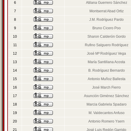
6
Atilana Guerrero Sánchez
7
Montserrat Abad Ortiz
8
J.M. Rodríguez Pardo
9
Bruno Cicero Poo
10
Sharon Calderón Gordo
11
Rufino Salguero Rodríguez
12
José Mª Rodríguez Vega
13
María Santillana Acosta
14
B. Rodríguez Bernardo
15
Antonio Muñoz Ballesta
16
José March Fierro
17
Asunción Giménez Sánchez
18
Marcia Gabriela Spadaro
19
M. Valdecantos Anfuso
20
Antonio Romero Ysern
21
José Luis Redón Garrido