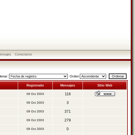
ensajes
Conectarse
denar:
Orden
Registrado
Mensajes
Sitio Web
116
09 Oct 2003
3
09 Oct 2003
371
09 Oct 2003
279
09 Oct 2003
0
09 Oct 2003