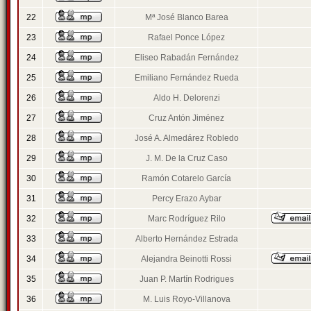
22
Mª José Blanco Barea
23
Rafael Ponce López
24
Eliseo Rabadán Fernández
25
Emiliano Fernández Rueda
26
Aldo H. Delorenzi
27
Cruz Antón Jiménez
28
José A. Almedárez Robledo
29
J. M. De la Cruz Caso
30
Ramón Cotarelo García
31
Percy Erazo Aybar
32
Marc Rodríguez Rilo
33
Alberto Hernández Estrada
34
Alejandra Beinotti Rossi
35
Juan P. Martín Rodrigues
36
M. Luis Royo-Villanova