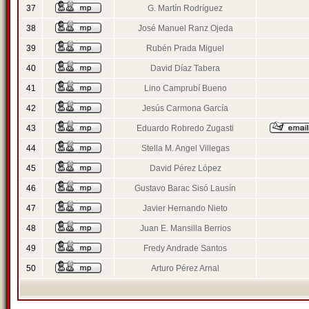
37
G. Martín Rodríguez
38
José Manuel Ranz Ojeda
39
Rubén Prada Miguel
40
David Díaz Tabera
41
Lino Camprubí Bueno
42
Jesús Carmona García
43
Eduardo Robredo Zugasti
44
Stella M. Angel Villegas
45
David Pérez López
46
Gustavo Barac Sisó Lausín
47
Javier Hernando Nieto
48
Juan E. Mansilla Berrios
49
Fredy Andrade Santos
50
Arturo Pérez Arnal