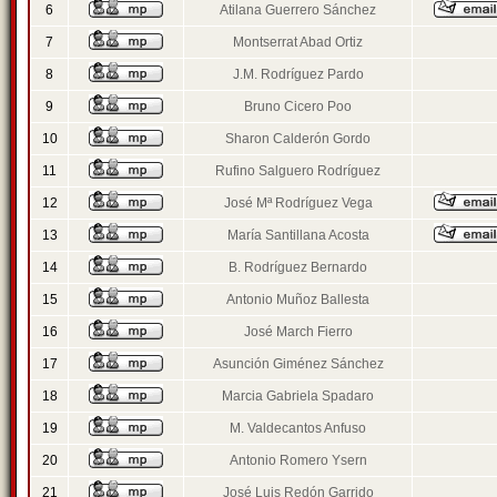
6
Atilana Guerrero Sánchez
7
Montserrat Abad Ortiz
8
J.M. Rodríguez Pardo
9
Bruno Cicero Poo
10
Sharon Calderón Gordo
11
Rufino Salguero Rodríguez
12
José Mª Rodríguez Vega
13
María Santillana Acosta
14
B. Rodríguez Bernardo
15
Antonio Muñoz Ballesta
16
José March Fierro
17
Asunción Giménez Sánchez
18
Marcia Gabriela Spadaro
19
M. Valdecantos Anfuso
20
Antonio Romero Ysern
21
José Luis Redón Garrido