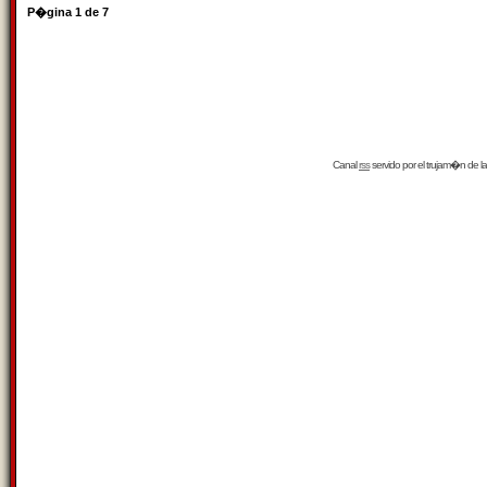
P�gina
1
de
7
Canal
rss
servido por el
trujam�n
de la