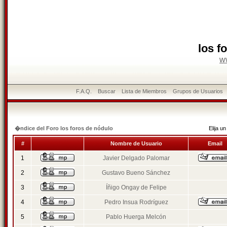
los f
w
F.A.Q.
Buscar
Lista de Miembros
Grupos de Usuarios
�ndice del Foro los foros de nódulo
Elija 
#
Nombre de Usuario
Email
1
Javier Delgado Palomar
2
Gustavo Bueno Sánchez
3
Íñigo Ongay de Felipe
4
Pedro Insua Rodríguez
5
Pablo Huerga Melcón