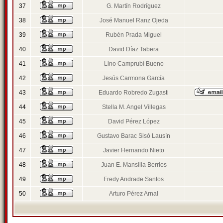
37
G. Martín Rodríguez
38
José Manuel Ranz Ojeda
39
Rubén Prada Miguel
40
David Díaz Tabera
41
Lino Camprubí Bueno
42
Jesús Carmona García
43
Eduardo Robredo Zugasti
44
Stella M. Angel Villegas
45
David Pérez López
46
Gustavo Barac Sisó Lausín
47
Javier Hernando Nieto
48
Juan E. Mansilla Berrios
49
Fredy Andrade Santos
50
Arturo Pérez Arnal