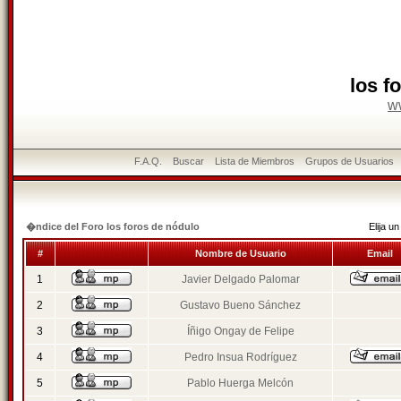
los f
w
F.A.Q.
Buscar
Lista de Miembros
Grupos de Usuarios
�ndice del Foro los foros de nódulo
Elija 
#
Nombre de Usuario
Email
1
Javier Delgado Palomar
2
Gustavo Bueno Sánchez
3
Íñigo Ongay de Felipe
4
Pedro Insua Rodríguez
5
Pablo Huerga Melcón