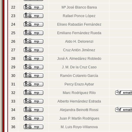
22
Mª José Blanco Barea
23
Rafael Ponce López
24
Eliseo Rabadán Fernández
25
Emiliano Fernández Rueda
26
Aldo H. Delorenzi
27
Cruz Antón Jiménez
28
José A. Almedárez Robledo
29
J. M. De la Cruz Caso
30
Ramón Cotarelo García
31
Percy Erazo Aybar
32
Marc Rodríguez Rilo
33
Alberto Hernández Estrada
34
Alejandra Beinotti Rossi
35
Juan P. Martín Rodrigues
36
M. Luis Royo-Villanova