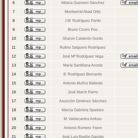
6
Atilana Guerrero Sánchez
7
Montserrat Abad Ortiz
8
J.M. Rodríguez Pardo
9
Bruno Cicero Poo
10
Sharon Calderón Gordo
11
Rufino Salguero Rodríguez
12
José Mª Rodríguez Vega
13
María Santillana Acosta
14
B. Rodríguez Bernardo
15
Antonio Muñoz Ballesta
16
José March Fierro
17
Asunción Giménez Sánchez
18
Marcia Gabriela Spadaro
19
M. Valdecantos Anfuso
20
Antonio Romero Ysern
21
José Luis Redón Garrido