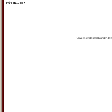
P�gina
1
de
7
Canal
rss
servido por el
trujam�n
de la