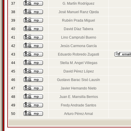
37
G. Martín Rodríguez
38
José Manuel Ranz Ojeda
39
Rubén Prada Miguel
40
David Díaz Tabera
41
Lino Camprubí Bueno
42
Jesús Carmona García
43
Eduardo Robredo Zugasti
44
Stella M. Angel Villegas
45
David Pérez López
46
Gustavo Barac Sisó Lausín
47
Javier Hernando Nieto
48
Juan E. Mansilla Berrios
49
Fredy Andrade Santos
50
Arturo Pérez Arnal