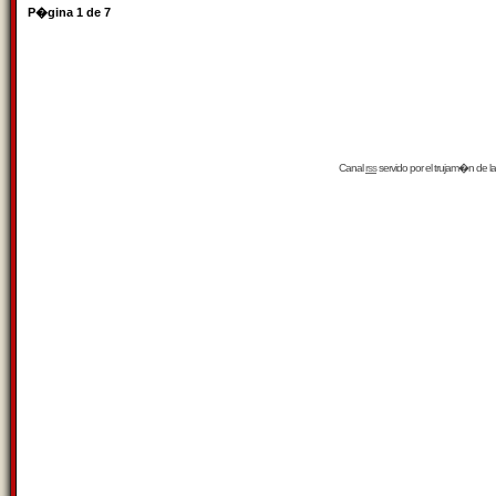
P�gina
1
de
7
Canal
rss
servido por el
trujam�n
de la