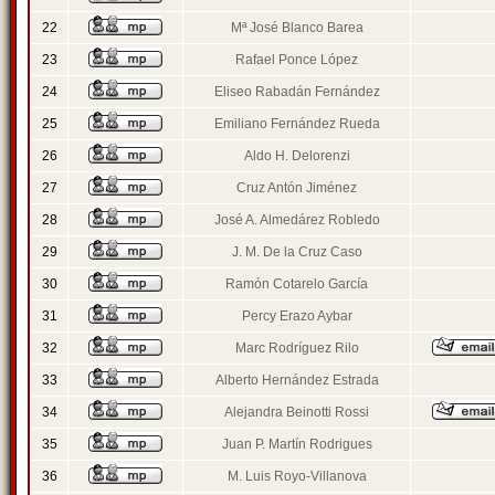
22
Mª José Blanco Barea
23
Rafael Ponce López
24
Eliseo Rabadán Fernández
25
Emiliano Fernández Rueda
26
Aldo H. Delorenzi
27
Cruz Antón Jiménez
28
José A. Almedárez Robledo
29
J. M. De la Cruz Caso
30
Ramón Cotarelo García
31
Percy Erazo Aybar
32
Marc Rodríguez Rilo
33
Alberto Hernández Estrada
34
Alejandra Beinotti Rossi
35
Juan P. Martín Rodrigues
36
M. Luis Royo-Villanova