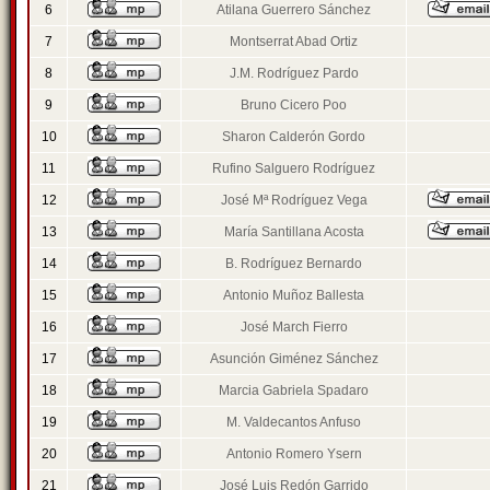
6
Atilana Guerrero Sánchez
7
Montserrat Abad Ortiz
8
J.M. Rodríguez Pardo
9
Bruno Cicero Poo
10
Sharon Calderón Gordo
11
Rufino Salguero Rodríguez
12
José Mª Rodríguez Vega
13
María Santillana Acosta
14
B. Rodríguez Bernardo
15
Antonio Muñoz Ballesta
16
José March Fierro
17
Asunción Giménez Sánchez
18
Marcia Gabriela Spadaro
19
M. Valdecantos Anfuso
20
Antonio Romero Ysern
21
José Luis Redón Garrido