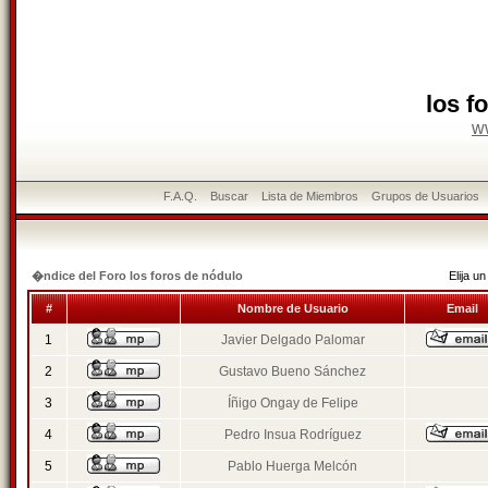
los f
w
F.A.Q.
Buscar
Lista de Miembros
Grupos de Usuarios
�ndice del Foro los foros de nódulo
Elija 
#
Nombre de Usuario
Email
1
Javier Delgado Palomar
2
Gustavo Bueno Sánchez
3
Íñigo Ongay de Felipe
4
Pedro Insua Rodríguez
5
Pablo Huerga Melcón