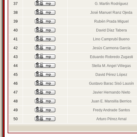
37
G. Martín Rodríguez
38
José Manuel Ranz Ojeda
39
Rubén Prada Miguel
40
David Díaz Tabera
41
Lino Camprubí Bueno
42
Jesús Carmona García
43
Eduardo Robredo Zugasti
44
Stella M. Angel Villegas
45
David Pérez López
46
Gustavo Barac Sisó Lausín
47
Javier Hernando Nieto
48
Juan E. Mansilla Berrios
49
Fredy Andrade Santos
50
Arturo Pérez Arnal