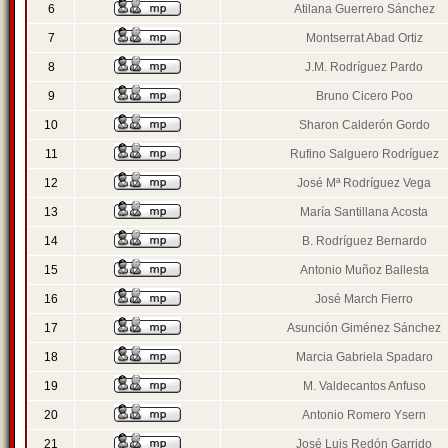
6
Atilana Guerrero Sánchez
7
Montserrat Abad Ortiz
8
J.M. Rodríguez Pardo
9
Bruno Cicero Poo
10
Sharon Calderón Gordo
11
Rufino Salguero Rodríguez
12
José Mª Rodríguez Vega
13
María Santillana Acosta
14
B. Rodríguez Bernardo
15
Antonio Muñoz Ballesta
16
José March Fierro
17
Asunción Giménez Sánchez
18
Marcia Gabriela Spadaro
19
M. Valdecantos Anfuso
20
Antonio Romero Ysern
21
José Luis Redón Garrido