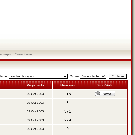
ensajes
Conectarse
denar:
Orden
Registrado
Mensajes
Sitio Web
116
09 Oct 2003
3
09 Oct 2003
371
09 Oct 2003
279
09 Oct 2003
0
09 Oct 2003