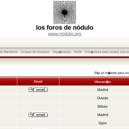
los foros de nódulo
www.nodulo.org
 de Miembros
Grupos de Usuarios
Reg�strese
Perfil
Con�ctese para revisar sus m
Elija un m�todo para or
Email
Ubicaci�n
Madrid
Oviedo
Bilbao
Madrid
Gijón