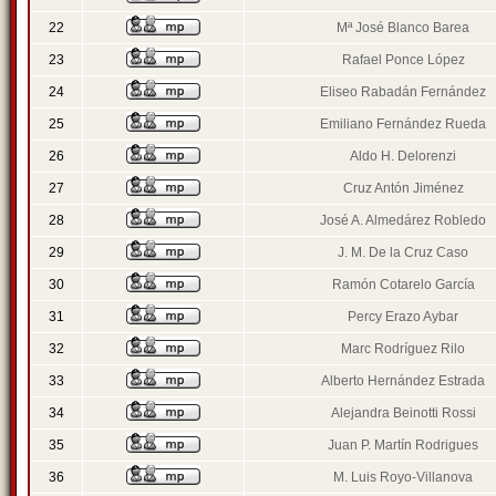
22
Mª José Blanco Barea
23
Rafael Ponce López
24
Eliseo Rabadán Fernández
25
Emiliano Fernández Rueda
26
Aldo H. Delorenzi
27
Cruz Antón Jiménez
28
José A. Almedárez Robledo
29
J. M. De la Cruz Caso
30
Ramón Cotarelo García
31
Percy Erazo Aybar
32
Marc Rodríguez Rilo
33
Alberto Hernández Estrada
34
Alejandra Beinotti Rossi
35
Juan P. Martín Rodrigues
36
M. Luis Royo-Villanova