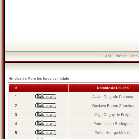
F.A.Q.
Buscar
Lista
�ndice del Foro los foros de nódulo
#
Nombre de Usuario
1
Javier Delgado Palomar
2
Gustavo Bueno Sánchez
3
Íñigo Ongay de Felipe
4
Pedro Insua Rodríguez
5
Pablo Huerga Melcón