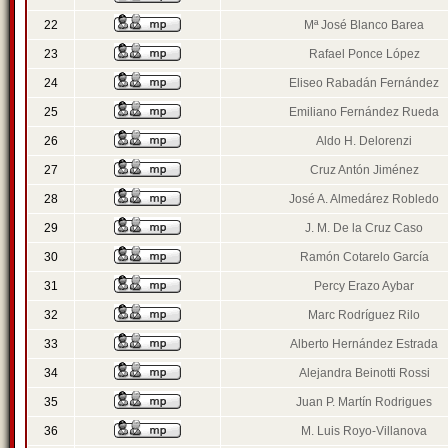
22
Mª José Blanco Barea
23
Rafael Ponce López
24
Eliseo Rabadán Fernández
25
Emiliano Fernández Rueda
26
Aldo H. Delorenzi
27
Cruz Antón Jiménez
28
José A. Almedárez Robledo
29
J. M. De la Cruz Caso
30
Ramón Cotarelo García
31
Percy Erazo Aybar
32
Marc Rodríguez Rilo
33
Alberto Hernández Estrada
34
Alejandra Beinotti Rossi
35
Juan P. Martín Rodrigues
36
M. Luis Royo-Villanova