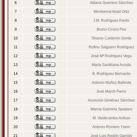
6
Atilana Guerrero Sánchez
7
Montserrat Abad Ortiz
8
J.M. Rodríguez Pardo
9
Bruno Cicero Poo
10
Sharon Calderón Gordo
11
Rufino Salguero Rodríguez
12
José Mª Rodríguez Vega
13
María Santillana Acosta
14
B. Rodríguez Bernardo
15
Antonio Muñoz Ballesta
16
José March Fierro
17
Asunción Giménez Sánchez
18
Marcia Gabriela Spadaro
19
M. Valdecantos Anfuso
20
Antonio Romero Ysern
21
José Luis Redón Garrido