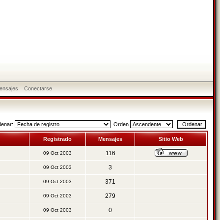
ensajes
Conectarse
denar:
Orden
Registrado
Mensajes
Sitio Web
116
09 Oct 2003
3
09 Oct 2003
371
09 Oct 2003
279
09 Oct 2003
0
09 Oct 2003