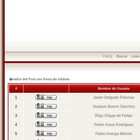
F.A.Q.
Buscar
Lista
�ndice del Foro los foros de nódulo
#
Nombre de Usuario
1
Javier Delgado Palomar
2
Gustavo Bueno Sánchez
3
Íñigo Ongay de Felipe
4
Pedro Insua Rodríguez
5
Pablo Huerga Melcón