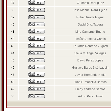
37
G. Martín Rodríguez
38
José Manuel Ranz Ojeda
39
Rubén Prada Miguel
40
David Díaz Tabera
41
Lino Camprubí Bueno
42
Jesús Carmona García
43
Eduardo Robredo Zugasti
44
Stella M. Angel Villegas
45
David Pérez López
46
Gustavo Barac Sisó Lausín
47
Javier Hernando Nieto
48
Juan E. Mansilla Berrios
49
Fredy Andrade Santos
50
Arturo Pérez Arnal