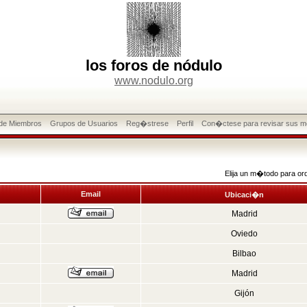
los foros de nódulo
www.nodulo.org
 de Miembros
Grupos de Usuarios
Reg�strese
Perfil
Con�ctese para revisar sus m
Elija un m�todo para or
Email
Ubicaci�n
Madrid
Oviedo
Bilbao
Madrid
Gijón