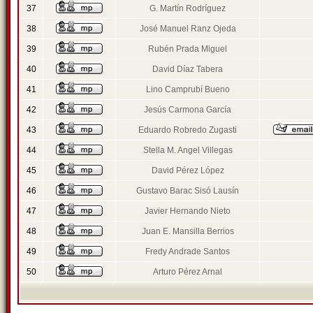
37
G. Martín Rodríguez
38
José Manuel Ranz Ojeda
39
Rubén Prada Miguel
40
David Díaz Tabera
41
Lino Camprubí Bueno
42
Jesús Carmona García
43
Eduardo Robredo Zugasti
44
Stella M. Angel Villegas
45
David Pérez López
46
Gustavo Barac Sisó Lausín
47
Javier Hernando Nieto
48
Juan E. Mansilla Berrios
49
Fredy Andrade Santos
50
Arturo Pérez Arnal