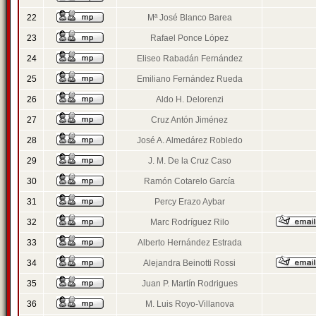
22
Mª José Blanco Barea
23
Rafael Ponce López
24
Eliseo Rabadán Fernández
25
Emiliano Fernández Rueda
26
Aldo H. Delorenzi
27
Cruz Antón Jiménez
28
José A. Almedárez Robledo
29
J. M. De la Cruz Caso
30
Ramón Cotarelo García
31
Percy Erazo Aybar
32
Marc Rodríguez Rilo
33
Alberto Hernández Estrada
34
Alejandra Beinotti Rossi
35
Juan P. Martín Rodrigues
36
M. Luis Royo-Villanova