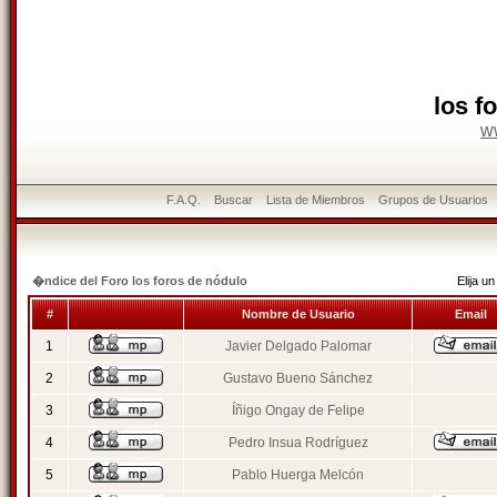
los f
w
F.A.Q.
Buscar
Lista de Miembros
Grupos de Usuarios
�ndice del Foro los foros de nódulo
Elija 
#
Nombre de Usuario
Email
1
Javier Delgado Palomar
2
Gustavo Bueno Sánchez
3
Íñigo Ongay de Felipe
4
Pedro Insua Rodríguez
5
Pablo Huerga Melcón