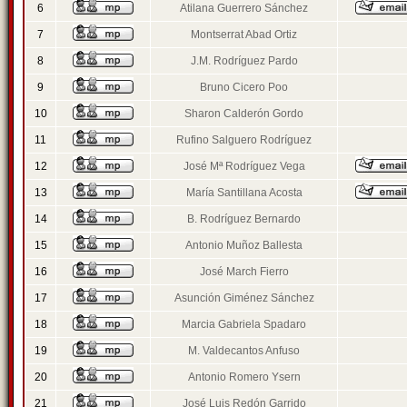
6
Atilana Guerrero Sánchez
7
Montserrat Abad Ortiz
8
J.M. Rodríguez Pardo
9
Bruno Cicero Poo
10
Sharon Calderón Gordo
11
Rufino Salguero Rodríguez
12
José Mª Rodríguez Vega
13
María Santillana Acosta
14
B. Rodríguez Bernardo
15
Antonio Muñoz Ballesta
16
José March Fierro
17
Asunción Giménez Sánchez
18
Marcia Gabriela Spadaro
19
M. Valdecantos Anfuso
20
Antonio Romero Ysern
21
José Luis Redón Garrido