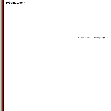
P�gina
1
de
7
Canal
rss
servido por el
trujam�n
de la