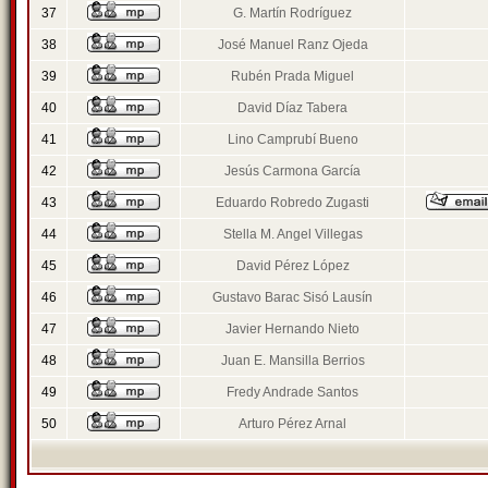
37
G. Martín Rodríguez
38
José Manuel Ranz Ojeda
39
Rubén Prada Miguel
40
David Díaz Tabera
41
Lino Camprubí Bueno
42
Jesús Carmona García
43
Eduardo Robredo Zugasti
44
Stella M. Angel Villegas
45
David Pérez López
46
Gustavo Barac Sisó Lausín
47
Javier Hernando Nieto
48
Juan E. Mansilla Berrios
49
Fredy Andrade Santos
50
Arturo Pérez Arnal