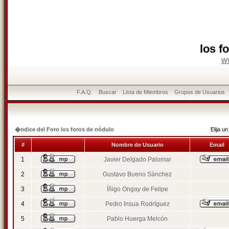
los f
w
F.A.Q.
Buscar
Lista de Miembros
Grupos de Usuarios
�ndice del Foro los foros de nódulo
Elija 
#
Nombre de Usuario
Email
1
Javier Delgado Palomar
2
Gustavo Bueno Sánchez
3
Íñigo Ongay de Felipe
4
Pedro Insua Rodríguez
5
Pablo Huerga Melcón