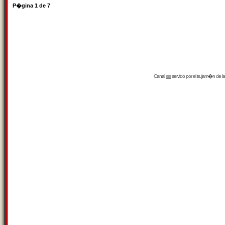
P�gina
1
de
7
Canal
rss
servido por el
trujam�n
de la