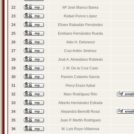
22
Mª José Blanco Barea
23
Rafael Ponce López
24
Eliseo Rabadán Fernández
25
Emiliano Fernández Rueda
26
Aldo H. Delorenzi
27
Cruz Antón Jiménez
28
José A. Almedárez Robledo
29
J. M. De la Cruz Caso
30
Ramón Cotarelo García
31
Percy Erazo Aybar
32
Marc Rodríguez Rilo
33
Alberto Hernández Estrada
34
Alejandra Beinotti Rossi
35
Juan P. Martín Rodrigues
36
M. Luis Royo-Villanova