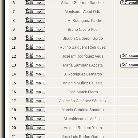
6
Atilana Guerrero Sánchez
7
Montserrat Abad Ortiz
8
J.M. Rodríguez Pardo
9
Bruno Cicero Poo
10
Sharon Calderón Gordo
11
Rufino Salguero Rodríguez
12
José Mª Rodríguez Vega
13
María Santillana Acosta
14
B. Rodríguez Bernardo
15
Antonio Muñoz Ballesta
16
José March Fierro
17
Asunción Giménez Sánchez
18
Marcia Gabriela Spadaro
19
M. Valdecantos Anfuso
20
Antonio Romero Ysern
21
José Luis Redón Garrido