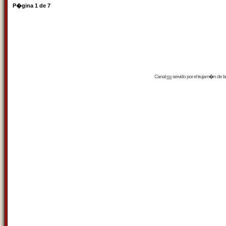
P�gina
1
de
7
Canal
rss
servido por el
trujam�n
de la