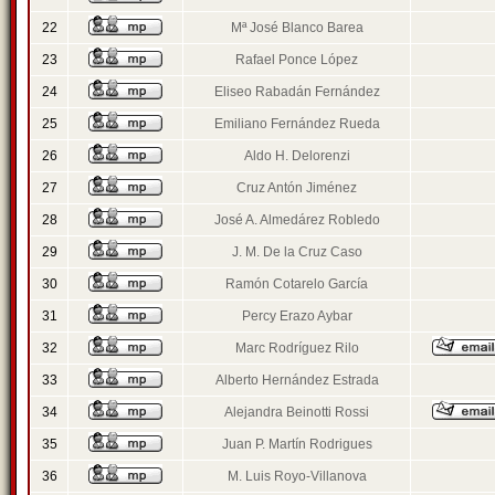
22
Mª José Blanco Barea
23
Rafael Ponce López
24
Eliseo Rabadán Fernández
25
Emiliano Fernández Rueda
26
Aldo H. Delorenzi
27
Cruz Antón Jiménez
28
José A. Almedárez Robledo
29
J. M. De la Cruz Caso
30
Ramón Cotarelo García
31
Percy Erazo Aybar
32
Marc Rodríguez Rilo
33
Alberto Hernández Estrada
34
Alejandra Beinotti Rossi
35
Juan P. Martín Rodrigues
36
M. Luis Royo-Villanova