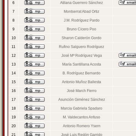
6
Atilana Guerrero Sánchez
7
Montserrat Abad Ortiz
8
J.M. Rodríguez Pardo
9
Bruno Cicero Poo
10
Sharon Calderón Gordo
11
Rufino Salguero Rodríguez
12
José Mª Rodríguez Vega
13
María Santillana Acosta
14
B. Rodríguez Bernardo
15
Antonio Muñoz Ballesta
16
José March Fierro
17
Asunción Giménez Sánchez
18
Marcia Gabriela Spadaro
19
M. Valdecantos Anfuso
20
Antonio Romero Ysern
21
José Luis Redón Garrido