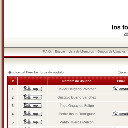
los f
w
F.A.Q.
Buscar
Lista de Miembros
Grupos de Usuarios
�ndice del Foro los foros de nódulo
Elija 
#
Nombre de Usuario
Email
1
Javier Delgado Palomar
2
Gustavo Bueno Sánchez
3
Íñigo Ongay de Felipe
4
Pedro Insua Rodríguez
5
Pablo Huerga Melcón