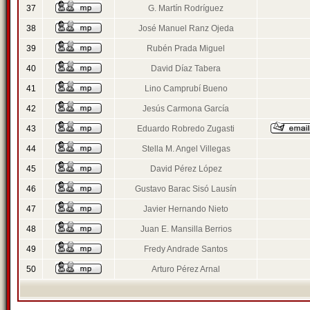
37
G. Martín Rodríguez
38
José Manuel Ranz Ojeda
39
Rubén Prada Miguel
40
David Díaz Tabera
41
Lino Camprubí Bueno
42
Jesús Carmona García
43
Eduardo Robredo Zugasti
44
Stella M. Angel Villegas
45
David Pérez López
46
Gustavo Barac Sisó Lausín
47
Javier Hernando Nieto
48
Juan E. Mansilla Berrios
49
Fredy Andrade Santos
50
Arturo Pérez Arnal