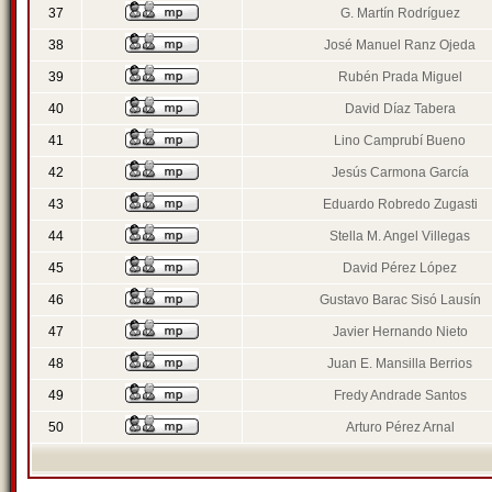
37
G. Martín Rodríguez
38
José Manuel Ranz Ojeda
39
Rubén Prada Miguel
40
David Díaz Tabera
41
Lino Camprubí Bueno
42
Jesús Carmona García
43
Eduardo Robredo Zugasti
44
Stella M. Angel Villegas
45
David Pérez López
46
Gustavo Barac Sisó Lausín
47
Javier Hernando Nieto
48
Juan E. Mansilla Berrios
49
Fredy Andrade Santos
50
Arturo Pérez Arnal