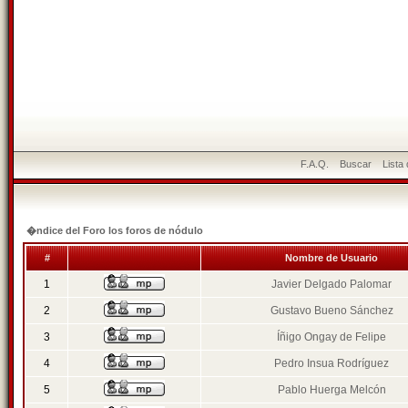
F.A.Q.
Buscar
Lista
�ndice del Foro los foros de nódulo
#
Nombre de Usuario
1
Javier Delgado Palomar
2
Gustavo Bueno Sánchez
3
Íñigo Ongay de Felipe
4
Pedro Insua Rodríguez
5
Pablo Huerga Melcón