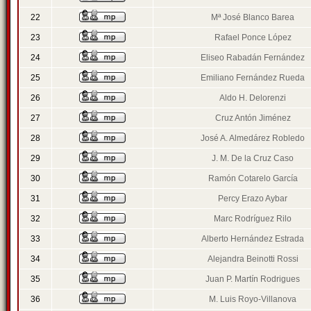
22
Mª José Blanco Barea
23
Rafael Ponce López
24
Eliseo Rabadán Fernández
25
Emiliano Fernández Rueda
26
Aldo H. Delorenzi
27
Cruz Antón Jiménez
28
José A. Almedárez Robledo
29
J. M. De la Cruz Caso
30
Ramón Cotarelo García
31
Percy Erazo Aybar
32
Marc Rodríguez Rilo
33
Alberto Hernández Estrada
34
Alejandra Beinotti Rossi
35
Juan P. Martín Rodrigues
36
M. Luis Royo-Villanova