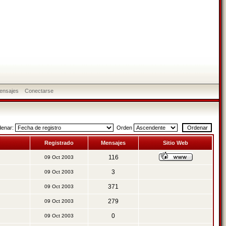
ensajes
Conectarse
denar:
Orden
Registrado
Mensajes
Sitio Web
116
09 Oct 2003
3
09 Oct 2003
371
09 Oct 2003
279
09 Oct 2003
0
09 Oct 2003