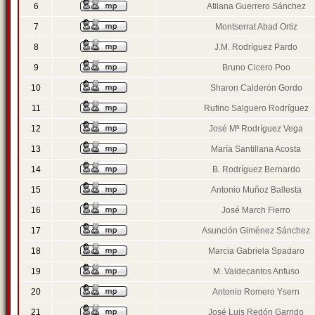
6
Atilana Guerrero Sánchez
7
Montserrat Abad Ortiz
8
J.M. Rodríguez Pardo
9
Bruno Cicero Poo
10
Sharon Calderón Gordo
11
Rufino Salguero Rodríguez
12
José Mª Rodríguez Vega
13
María Santillana Acosta
14
B. Rodríguez Bernardo
15
Antonio Muñoz Ballesta
16
José March Fierro
17
Asunción Giménez Sánchez
18
Marcia Gabriela Spadaro
19
M. Valdecantos Anfuso
20
Antonio Romero Ysern
21
José Luis Redón Garrido