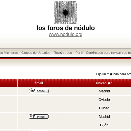
los foros de nódulo
www.nodulo.org
 de Miembros
Grupos de Usuarios
Reg�strese
Perfil
Con�ctese para revisar sus m
Elija un m�todo para or
Email
Ubicaci�n
Madrid
Oviedo
Bilbao
Madrid
Gijón