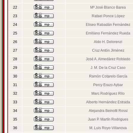
22
Mª José Blanco Barea
23
Rafael Ponce López
24
Eliseo Rabadán Fernández
25
Emiliano Fernández Rueda
26
Aldo H. Delorenzi
27
Cruz Antón Jiménez
28
José A. Almedárez Robledo
29
J. M. De la Cruz Caso
30
Ramón Cotarelo García
31
Percy Erazo Aybar
32
Marc Rodríguez Rilo
33
Alberto Hernández Estrada
34
Alejandra Beinotti Rossi
35
Juan P. Martín Rodrigues
36
M. Luis Royo-Villanova