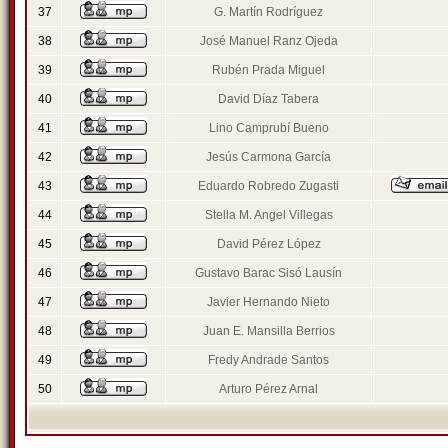
37
G. Martín Rodríguez
38
José Manuel Ranz Ojeda
39
Rubén Prada Miguel
40
David Díaz Tabera
41
Lino Camprubí Bueno
42
Jesús Carmona García
43
Eduardo Robredo Zugasti
44
Stella M. Angel Villegas
45
David Pérez López
46
Gustavo Barac Sisó Lausín
47
Javier Hernando Nieto
48
Juan E. Mansilla Berrios
49
Fredy Andrade Santos
50
Arturo Pérez Arnal