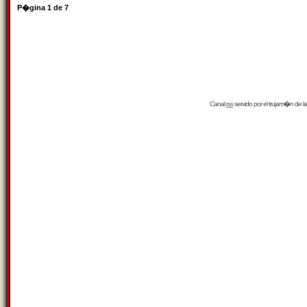
P�gina
1
de
7
Canal
rss
servido por el
trujam�n
de la