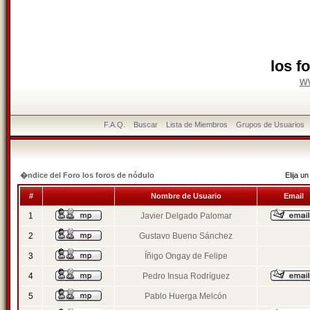
los f
w
F.A.Q.
Buscar
Lista de Miembros
Grupos de Usuarios
�ndice del Foro los foros de nódulo
Elija 
#
Nombre de Usuario
Email
1
Javier Delgado Palomar
2
Gustavo Bueno Sánchez
3
Íñigo Ongay de Felipe
4
Pedro Insua Rodríguez
5
Pablo Huerga Melcón