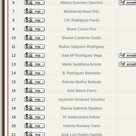
6
Atilana Guerrero Sánchez
7
Montserrat Abad Ortiz
8
J.M. Rodríguez Pardo
9
Bruno Cicero Poo
10
Sharon Calderón Gordo
11
Rufino Salguero Rodríguez
12
José Mª Rodríguez Vega
13
María Santillana Acosta
14
B. Rodríguez Bernardo
15
Antonio Muñoz Ballesta
16
José March Fierro
17
Asunción Giménez Sánchez
18
Marcia Gabriela Spadaro
19
M. Valdecantos Anfuso
20
Antonio Romero Ysern
21
José Luis Redón Garrido