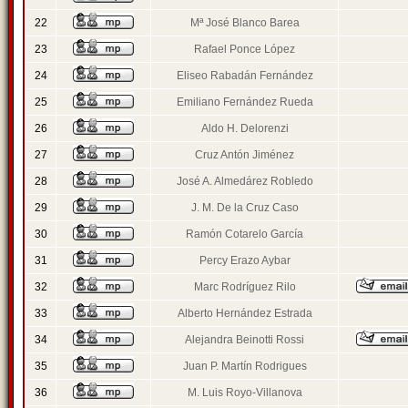
22
Mª José Blanco Barea
23
Rafael Ponce López
24
Eliseo Rabadán Fernández
25
Emiliano Fernández Rueda
26
Aldo H. Delorenzi
27
Cruz Antón Jiménez
28
José A. Almedárez Robledo
29
J. M. De la Cruz Caso
30
Ramón Cotarelo García
31
Percy Erazo Aybar
32
Marc Rodríguez Rilo
33
Alberto Hernández Estrada
34
Alejandra Beinotti Rossi
35
Juan P. Martín Rodrigues
36
M. Luis Royo-Villanova