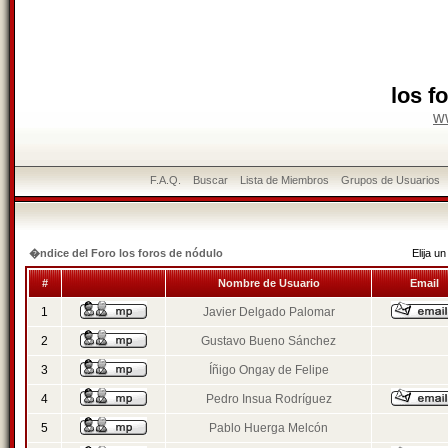
los f
w
F.A.Q.
Buscar
Lista de Miembros
Grupos de Usuarios
�ndice del Foro los foros de nódulo
Elija 
#
Nombre de Usuario
Email
1
Javier Delgado Palomar
2
Gustavo Bueno Sánchez
3
Íñigo Ongay de Felipe
4
Pedro Insua Rodríguez
5
Pablo Huerga Melcón