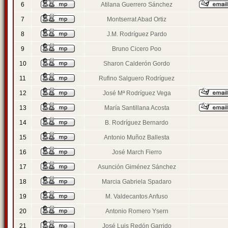
6
Atilana Guerrero Sánchez
7
Montserrat Abad Ortiz
8
J.M. Rodríguez Pardo
9
Bruno Cicero Poo
10
Sharon Calderón Gordo
11
Rufino Salguero Rodríguez
12
José Mª Rodríguez Vega
13
María Santillana Acosta
14
B. Rodríguez Bernardo
15
Antonio Muñoz Ballesta
16
José March Fierro
17
Asunción Giménez Sánchez
18
Marcia Gabriela Spadaro
19
M. Valdecantos Anfuso
20
Antonio Romero Ysern
21
José Luis Redón Garrido