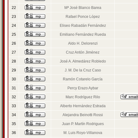
22
Mª José Blanco Barea
23
Rafael Ponce López
24
Eliseo Rabadán Fernández
25
Emiliano Fernández Rueda
26
Aldo H. Delorenzi
27
Cruz Antón Jiménez
28
José A. Almedárez Robledo
29
J. M. De la Cruz Caso
30
Ramón Cotarelo García
31
Percy Erazo Aybar
32
Marc Rodríguez Rilo
33
Alberto Hernández Estrada
34
Alejandra Beinotti Rossi
35
Juan P. Martín Rodrigues
36
M. Luis Royo-Villanova