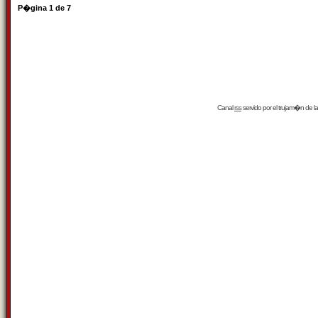
P�gina
1
de
7
Canal
rss
servido por el
trujam�n
de la