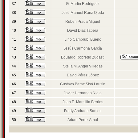
37
G. Martín Rodríguez
38
José Manuel Ranz Ojeda
39
Rubén Prada Miguel
40
David Díaz Tabera
41
Lino Camprubí Bueno
42
Jesús Carmona García
43
Eduardo Robredo Zugasti
44
Stella M. Angel Villegas
45
David Pérez López
46
Gustavo Barac Sisó Lausín
47
Javier Hernando Nieto
48
Juan E. Mansilla Berrios
49
Fredy Andrade Santos
50
Arturo Pérez Arnal