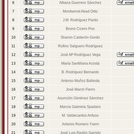
6
Atilana Guerrero Sánchez
7
Montserrat Abad Ortiz
8
J.M. Rodríguez Pardo
9
Bruno Cicero Poo
10
Sharon Calderón Gordo
11
Rufino Salguero Rodríguez
12
José Mª Rodríguez Vega
13
María Santillana Acosta
14
B. Rodríguez Bernardo
15
Antonio Muñoz Ballesta
16
José March Fierro
17
Asunción Giménez Sánchez
18
Marcia Gabriela Spadaro
19
M. Valdecantos Anfuso
20
Antonio Romero Ysern
21
José Luis Redón Garrido