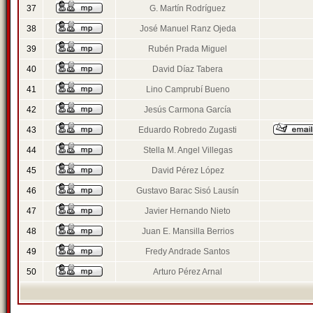
37
G. Martín Rodríguez
38
José Manuel Ranz Ojeda
39
Rubén Prada Miguel
40
David Díaz Tabera
41
Lino Camprubí Bueno
42
Jesús Carmona García
43
Eduardo Robredo Zugasti
44
Stella M. Angel Villegas
45
David Pérez López
46
Gustavo Barac Sisó Lausín
47
Javier Hernando Nieto
48
Juan E. Mansilla Berrios
49
Fredy Andrade Santos
50
Arturo Pérez Arnal