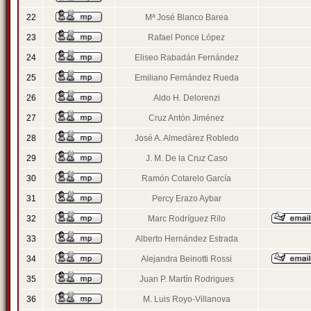
22
Mª José Blanco Barea
23
Rafael Ponce López
24
Eliseo Rabadán Fernández
25
Emiliano Fernández Rueda
26
Aldo H. Delorenzi
27
Cruz Antón Jiménez
28
José A. Almedárez Robledo
29
J. M. De la Cruz Caso
30
Ramón Cotarelo García
31
Percy Erazo Aybar
32
Marc Rodríguez Rilo
33
Alberto Hernández Estrada
34
Alejandra Beinotti Rossi
35
Juan P. Martín Rodrigues
36
M. Luis Royo-Villanova