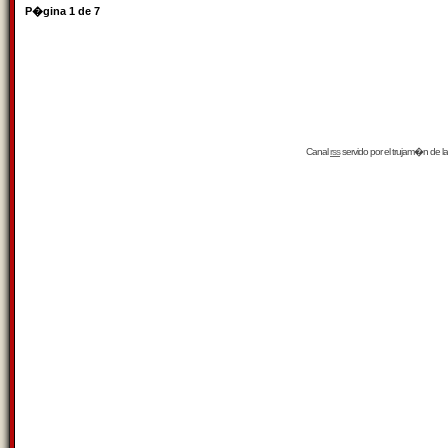
P�gina
1
de
7
Canal
rss
servido por el
trujam�n
de la