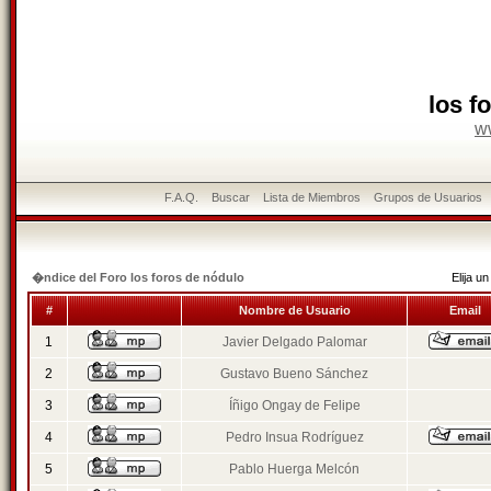
los f
w
F.A.Q.
Buscar
Lista de Miembros
Grupos de Usuarios
�ndice del Foro los foros de nódulo
Elija 
#
Nombre de Usuario
Email
1
Javier Delgado Palomar
2
Gustavo Bueno Sánchez
3
Íñigo Ongay de Felipe
4
Pedro Insua Rodríguez
5
Pablo Huerga Melcón