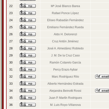
22
Mª José Blanco Barea
23
Rafael Ponce López
24
Eliseo Rabadán Fernández
25
Emiliano Fernández Rueda
26
Aldo H. Delorenzi
27
Cruz Antón Jiménez
28
José A. Almedárez Robledo
29
J. M. De la Cruz Caso
30
Ramón Cotarelo García
31
Percy Erazo Aybar
32
Marc Rodríguez Rilo
33
Alberto Hernández Estrada
34
Alejandra Beinotti Rossi
35
Juan P. Martín Rodrigues
36
M. Luis Royo-Villanova