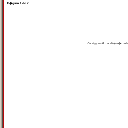
P�gina
1
de
7
Canal
rss
servido por el
trujam�n
de la