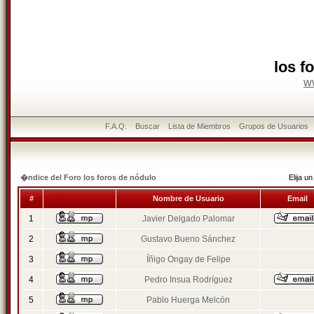
los f
w
F.A.Q.
Buscar
Lista de Miembros
Grupos de Usuarios
�ndice del Foro los foros de nódulo
Elija 
#
Nombre de Usuario
Email
1
Javier Delgado Palomar
2
Gustavo Bueno Sánchez
3
Íñigo Ongay de Felipe
4
Pedro Insua Rodríguez
5
Pablo Huerga Melcón