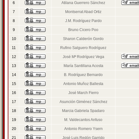
6
Atilana Guerrero Sánchez
7
Montserrat Abad Ortiz
8
J.M. Rodríguez Pardo
9
Bruno Cicero Poo
10
Sharon Calderón Gordo
11
Rufino Salguero Rodríguez
12
José Mª Rodríguez Vega
13
María Santillana Acosta
14
B. Rodríguez Bernardo
15
Antonio Muñoz Ballesta
16
José March Fierro
17
Asunción Giménez Sánchez
18
Marcia Gabriela Spadaro
19
M. Valdecantos Anfuso
20
Antonio Romero Ysern
21
José Luis Redón Garrido