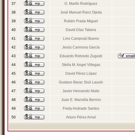
37
G. Martín Rodríguez
38
José Manuel Ranz Ojeda
39
Rubén Prada Miguel
40
David Díaz Tabera
41
Lino Camprubí Bueno
42
Jesús Carmona García
43
Eduardo Robredo Zugasti
44
Stella M. Angel Villegas
45
David Pérez López
46
Gustavo Barac Sisó Lausín
47
Javier Hernando Nieto
48
Juan E. Mansilla Berrios
49
Fredy Andrade Santos
50
Arturo Pérez Arnal