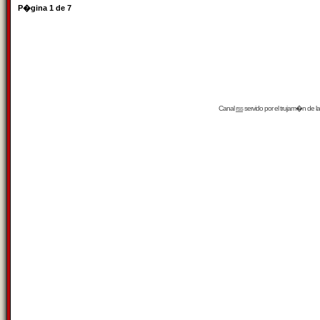
P�gina
1
de
7
Canal
rss
servido por el
trujam�n
de la