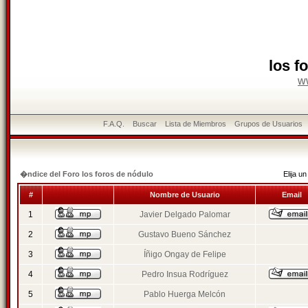
los f
w
F.A.Q.
Buscar
Lista de Miembros
Grupos de Usuarios
�ndice del Foro los foros de nódulo
Elija 
#
Nombre de Usuario
Email
1
Javier Delgado Palomar
2
Gustavo Bueno Sánchez
3
Íñigo Ongay de Felipe
4
Pedro Insua Rodríguez
5
Pablo Huerga Melcón