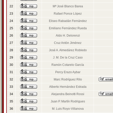
22
Mª José Blanco Barea
23
Rafael Ponce López
24
Eliseo Rabadán Fernández
25
Emiliano Fernández Rueda
26
Aldo H. Delorenzi
27
Cruz Antón Jiménez
28
José A. Almedárez Robledo
29
J. M. De la Cruz Caso
30
Ramón Cotarelo García
31
Percy Erazo Aybar
32
Marc Rodríguez Rilo
33
Alberto Hernández Estrada
34
Alejandra Beinotti Rossi
35
Juan P. Martín Rodrigues
36
M. Luis Royo-Villanova