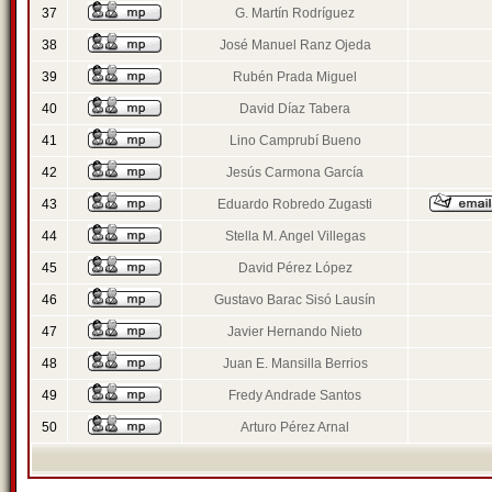
37
G. Martín Rodríguez
38
José Manuel Ranz Ojeda
39
Rubén Prada Miguel
40
David Díaz Tabera
41
Lino Camprubí Bueno
42
Jesús Carmona García
43
Eduardo Robredo Zugasti
44
Stella M. Angel Villegas
45
David Pérez López
46
Gustavo Barac Sisó Lausín
47
Javier Hernando Nieto
48
Juan E. Mansilla Berrios
49
Fredy Andrade Santos
50
Arturo Pérez Arnal