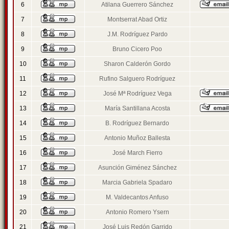
6
Atilana Guerrero Sánchez
7
Montserrat Abad Ortiz
8
J.M. Rodríguez Pardo
9
Bruno Cicero Poo
10
Sharon Calderón Gordo
11
Rufino Salguero Rodríguez
12
José Mª Rodríguez Vega
13
María Santillana Acosta
14
B. Rodríguez Bernardo
15
Antonio Muñoz Ballesta
16
José March Fierro
17
Asunción Giménez Sánchez
18
Marcia Gabriela Spadaro
19
M. Valdecantos Anfuso
20
Antonio Romero Ysern
21
José Luis Redón Garrido