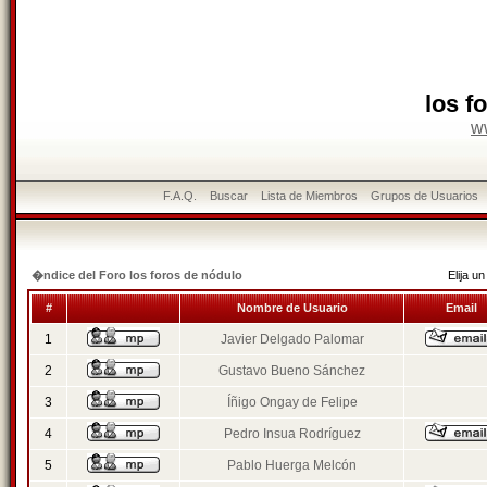
los f
w
F.A.Q.
Buscar
Lista de Miembros
Grupos de Usuarios
�ndice del Foro los foros de nódulo
Elija 
#
Nombre de Usuario
Email
1
Javier Delgado Palomar
2
Gustavo Bueno Sánchez
3
Íñigo Ongay de Felipe
4
Pedro Insua Rodríguez
5
Pablo Huerga Melcón