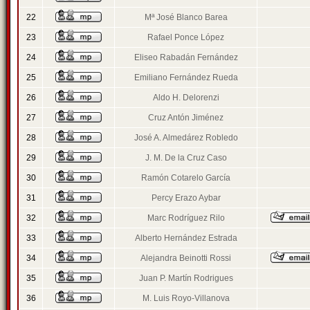
22
Mª José Blanco Barea
23
Rafael Ponce López
24
Eliseo Rabadán Fernández
25
Emiliano Fernández Rueda
26
Aldo H. Delorenzi
27
Cruz Antón Jiménez
28
José A. Almedárez Robledo
29
J. M. De la Cruz Caso
30
Ramón Cotarelo García
31
Percy Erazo Aybar
32
Marc Rodríguez Rilo
33
Alberto Hernández Estrada
34
Alejandra Beinotti Rossi
35
Juan P. Martín Rodrigues
36
M. Luis Royo-Villanova