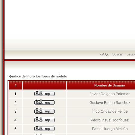
F.A.Q.
Buscar
Lista
�ndice del Foro los foros de nódulo
#
Nombre de Usuario
1
Javier Delgado Palomar
2
Gustavo Bueno Sánchez
3
Íñigo Ongay de Felipe
4
Pedro Insua Rodríguez
5
Pablo Huerga Melcón