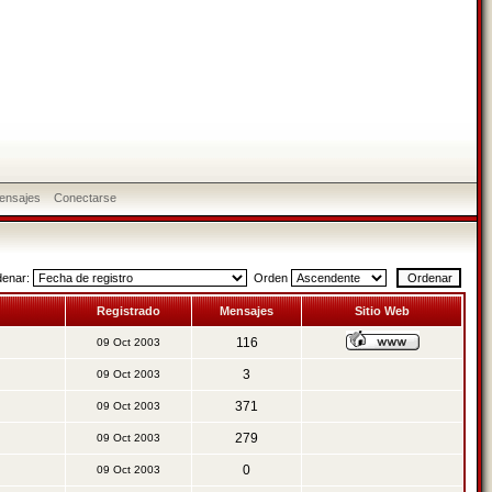
ensajes
Conectarse
denar:
Orden
Registrado
Mensajes
Sitio Web
116
09 Oct 2003
3
09 Oct 2003
371
09 Oct 2003
279
09 Oct 2003
0
09 Oct 2003