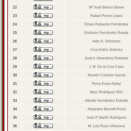
22
Mª José Blanco Barea
23
Rafael Ponce López
24
Eliseo Rabadán Fernández
25
Emiliano Fernández Rueda
26
Aldo H. Delorenzi
27
Cruz Antón Jiménez
28
José A. Almedárez Robledo
29
J. M. De la Cruz Caso
30
Ramón Cotarelo García
31
Percy Erazo Aybar
32
Marc Rodríguez Rilo
33
Alberto Hernández Estrada
34
Alejandra Beinotti Rossi
35
Juan P. Martín Rodrigues
36
M. Luis Royo-Villanova