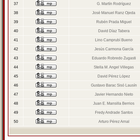
37
G. Martín Rodríguez
38
José Manuel Ranz Ojeda
39
Rubén Prada Miguel
40
David Díaz Tabera
41
Lino Camprubí Bueno
42
Jesús Carmona García
43
Eduardo Robredo Zugasti
44
Stella M. Angel Villegas
45
David Pérez López
46
Gustavo Barac Sisó Lausín
47
Javier Hernando Nieto
48
Juan E. Mansilla Berrios
49
Fredy Andrade Santos
50
Arturo Pérez Arnal