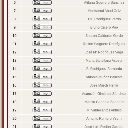
6
Atilana Guerrero Sánchez
7
Montserrat Abad Ortiz
8
J.M. Rodríguez Pardo
9
Bruno Cicero Poo
10
Sharon Calderón Gordo
11
Rufino Salguero Rodríguez
12
José Mª Rodríguez Vega
13
María Santillana Acosta
14
B. Rodríguez Bernardo
15
Antonio Muñoz Ballesta
16
José March Fierro
17
Asunción Giménez Sánchez
18
Marcia Gabriela Spadaro
19
M. Valdecantos Anfuso
20
Antonio Romero Ysern
21
José Luis Redón Garrido