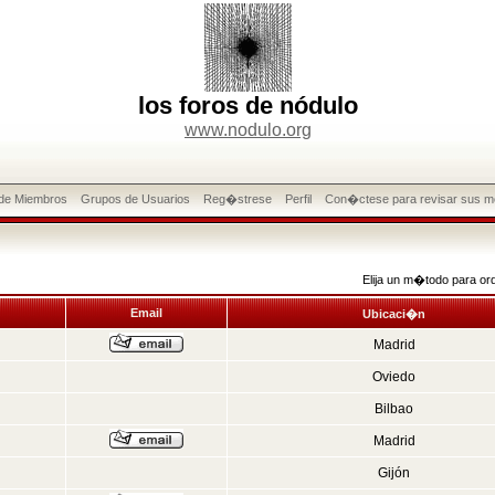
los foros de nódulo
www.nodulo.org
 de Miembros
Grupos de Usuarios
Reg�strese
Perfil
Con�ctese para revisar sus m
Elija un m�todo para or
Email
Ubicaci�n
Madrid
Oviedo
Bilbao
Madrid
Gijón