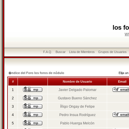
los f
w
F.A.Q.
Buscar
Lista de Miembros
Grupos de Usuarios
�ndice del Foro los foros de nódulo
Elija 
#
Nombre de Usuario
Email
1
Javier Delgado Palomar
2
Gustavo Bueno Sánchez
3
Íñigo Ongay de Felipe
4
Pedro Insua Rodríguez
5
Pablo Huerga Melcón