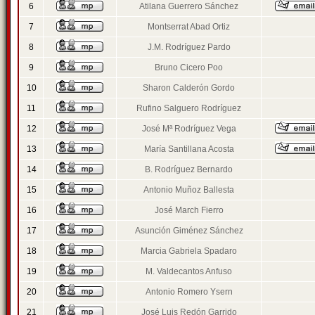
6
Atilana Guerrero Sánchez
7
Montserrat Abad Ortiz
8
J.M. Rodríguez Pardo
9
Bruno Cicero Poo
10
Sharon Calderón Gordo
11
Rufino Salguero Rodríguez
12
José Mª Rodríguez Vega
13
María Santillana Acosta
14
B. Rodríguez Bernardo
15
Antonio Muñoz Ballesta
16
José March Fierro
17
Asunción Giménez Sánchez
18
Marcia Gabriela Spadaro
19
M. Valdecantos Anfuso
20
Antonio Romero Ysern
21
José Luis Redón Garrido