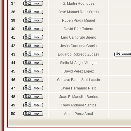
37
G. Martín Rodríguez
38
José Manuel Ranz Ojeda
39
Rubén Prada Miguel
40
David Díaz Tabera
41
Lino Camprubí Bueno
42
Jesús Carmona García
43
Eduardo Robredo Zugasti
44
Stella M. Angel Villegas
45
David Pérez López
46
Gustavo Barac Sisó Lausín
47
Javier Hernando Nieto
48
Juan E. Mansilla Berrios
49
Fredy Andrade Santos
50
Arturo Pérez Arnal