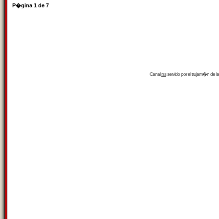
P�gina
1
de
7
Canal
rss
servido por el
trujam�n
de la