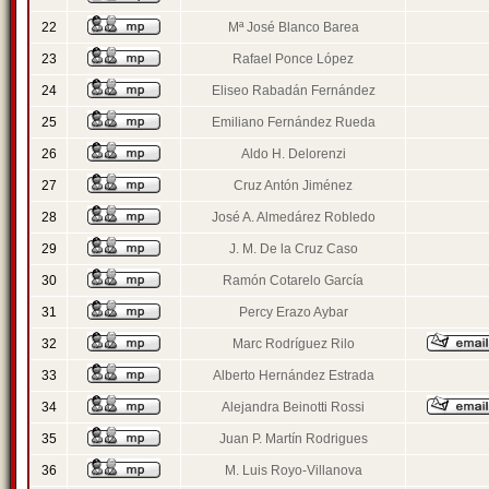
22
Mª José Blanco Barea
23
Rafael Ponce López
24
Eliseo Rabadán Fernández
25
Emiliano Fernández Rueda
26
Aldo H. Delorenzi
27
Cruz Antón Jiménez
28
José A. Almedárez Robledo
29
J. M. De la Cruz Caso
30
Ramón Cotarelo García
31
Percy Erazo Aybar
32
Marc Rodríguez Rilo
33
Alberto Hernández Estrada
34
Alejandra Beinotti Rossi
35
Juan P. Martín Rodrigues
36
M. Luis Royo-Villanova