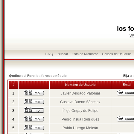
los f
w
F.A.Q.
Buscar
Lista de Miembros
Grupos de Usuarios
�ndice del Foro los foros de nódulo
Elija 
#
Nombre de Usuario
Email
1
Javier Delgado Palomar
2
Gustavo Bueno Sánchez
3
Íñigo Ongay de Felipe
4
Pedro Insua Rodríguez
5
Pablo Huerga Melcón