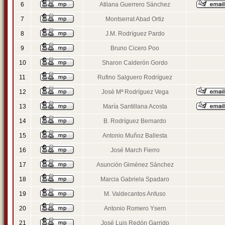
6
Atilana Guerrero Sánchez
7
Montserrat Abad Ortiz
8
J.M. Rodríguez Pardo
9
Bruno Cicero Poo
10
Sharon Calderón Gordo
11
Rufino Salguero Rodríguez
12
José Mª Rodríguez Vega
13
María Santillana Acosta
14
B. Rodríguez Bernardo
15
Antonio Muñoz Ballesta
16
José March Fierro
17
Asunción Giménez Sánchez
18
Marcia Gabriela Spadaro
19
M. Valdecantos Anfuso
20
Antonio Romero Ysern
21
José Luis Redón Garrido