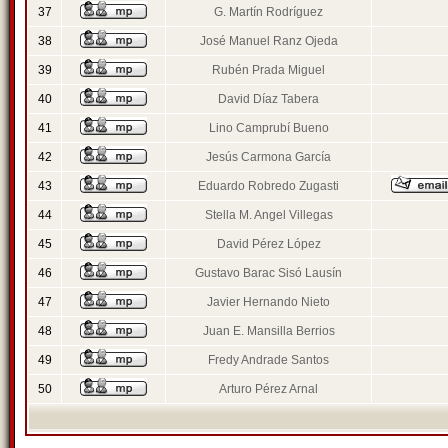
37
G. Martín Rodríguez
38
José Manuel Ranz Ojeda
39
Rubén Prada Miguel
40
David Díaz Tabera
41
Lino Camprubí Bueno
42
Jesús Carmona García
43
Eduardo Robredo Zugasti
44
Stella M. Angel Villegas
45
David Pérez López
46
Gustavo Barac Sisó Lausín
47
Javier Hernando Nieto
48
Juan E. Mansilla Berrios
49
Fredy Andrade Santos
50
Arturo Pérez Arnal