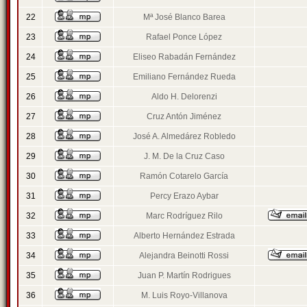
22
Mª José Blanco Barea
23
Rafael Ponce López
24
Eliseo Rabadán Fernández
25
Emiliano Fernández Rueda
26
Aldo H. Delorenzi
27
Cruz Antón Jiménez
28
José A. Almedárez Robledo
29
J. M. De la Cruz Caso
30
Ramón Cotarelo García
31
Percy Erazo Aybar
32
Marc Rodríguez Rilo
33
Alberto Hernández Estrada
34
Alejandra Beinotti Rossi
35
Juan P. Martín Rodrigues
36
M. Luis Royo-Villanova