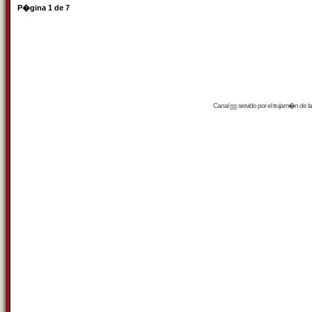
P�gina
1
de
7
Canal
rss
servido por el
trujam�n
de la