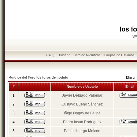
los f
w
F.A.Q.
Buscar
Lista de Miembros
Grupos de Usuarios
�ndice del Foro los foros de nódulo
Elija 
#
Nombre de Usuario
Email
1
Javier Delgado Palomar
2
Gustavo Bueno Sánchez
3
Íñigo Ongay de Felipe
4
Pedro Insua Rodríguez
5
Pablo Huerga Melcón