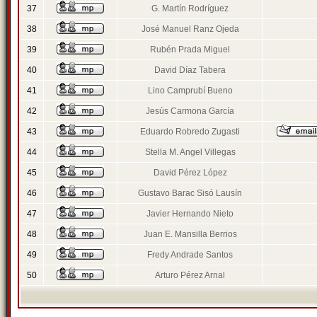
37
G. Martín Rodríguez
38
José Manuel Ranz Ojeda
39
Rubén Prada Miguel
40
David Díaz Tabera
41
Lino Camprubí Bueno
42
Jesús Carmona García
43
Eduardo Robredo Zugasti
44
Stella M. Angel Villegas
45
David Pérez López
46
Gustavo Barac Sisó Lausín
47
Javier Hernando Nieto
48
Juan E. Mansilla Berrios
49
Fredy Andrade Santos
50
Arturo Pérez Arnal