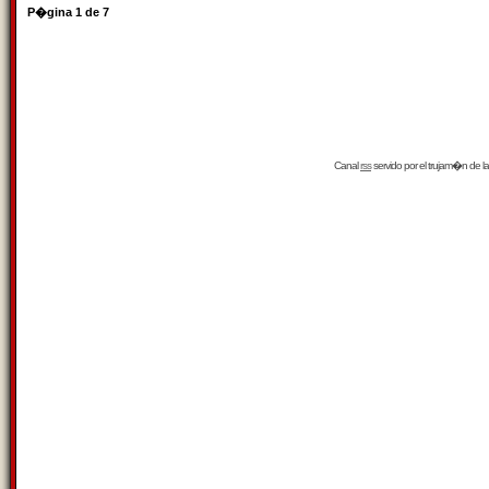
P�gina
1
de
7
Canal
rss
servido por el
trujam�n
de la