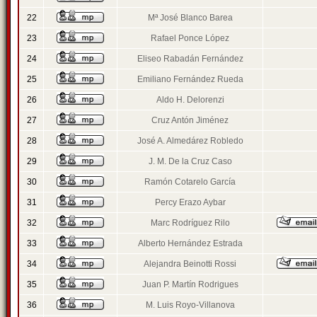
22
Mª José Blanco Barea
23
Rafael Ponce López
24
Eliseo Rabadán Fernández
25
Emiliano Fernández Rueda
26
Aldo H. Delorenzi
27
Cruz Antón Jiménez
28
José A. Almedárez Robledo
29
J. M. De la Cruz Caso
30
Ramón Cotarelo García
31
Percy Erazo Aybar
32
Marc Rodríguez Rilo
33
Alberto Hernández Estrada
34
Alejandra Beinotti Rossi
35
Juan P. Martín Rodrigues
36
M. Luis Royo-Villanova