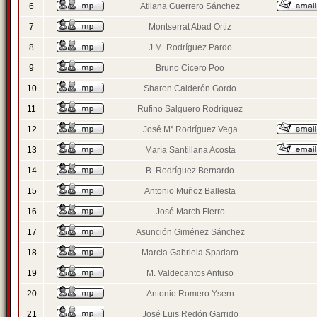
6
Atilana Guerrero Sánchez
7
Montserrat Abad Ortiz
8
J.M. Rodríguez Pardo
9
Bruno Cicero Poo
10
Sharon Calderón Gordo
11
Rufino Salguero Rodríguez
12
José Mª Rodríguez Vega
13
María Santillana Acosta
14
B. Rodríguez Bernardo
15
Antonio Muñoz Ballesta
16
José March Fierro
17
Asunción Giménez Sánchez
18
Marcia Gabriela Spadaro
19
M. Valdecantos Anfuso
20
Antonio Romero Ysern
21
José Luis Redón Garrido