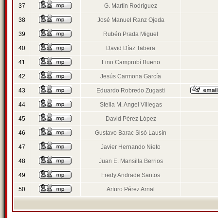
37
G. Martín Rodríguez
38
José Manuel Ranz Ojeda
39
Rubén Prada Miguel
40
David Díaz Tabera
41
Lino Camprubí Bueno
42
Jesús Carmona García
43
Eduardo Robredo Zugasti
44
Stella M. Angel Villegas
45
David Pérez López
46
Gustavo Barac Sisó Lausín
47
Javier Hernando Nieto
48
Juan E. Mansilla Berrios
49
Fredy Andrade Santos
50
Arturo Pérez Arnal