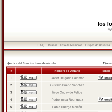
los f
w
F.A.Q.
Buscar
Lista de Miembros
Grupos de Usuarios
�ndice del Foro los foros de nódulo
Elija 
#
Nombre de Usuario
Email
1
Javier Delgado Palomar
2
Gustavo Bueno Sánchez
3
Íñigo Ongay de Felipe
4
Pedro Insua Rodríguez
5
Pablo Huerga Melcón