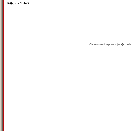
P�gina
1
de
7
Canal
rss
servido por el
trujam�n
de la