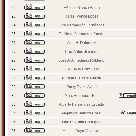
22
Mª José Blanco Barea
23
Rafael Ponce López
24
Eliseo Rabadán Fernández
25
Emiliano Fernández Rueda
26
Aldo H. Delorenzi
27
Cruz Antón Jiménez
28
José A. Almedárez Robledo
29
J. M. De la Cruz Caso
30
Ramón Cotarelo García
31
Percy Erazo Aybar
32
Marc Rodríguez Rilo
33
Alberto Hernández Estrada
34
Alejandra Beinotti Rossi
35
Juan P. Martín Rodrigues
36
M. Luis Royo-Villanova