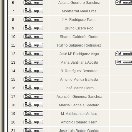
6
Atilana Guerrero Sánchez
7
Montserrat Abad Ortiz
8
J.M. Rodríguez Pardo
9
Bruno Cicero Poo
10
Sharon Calderón Gordo
11
Rufino Salguero Rodríguez
12
José Mª Rodríguez Vega
13
María Santillana Acosta
14
B. Rodríguez Bernardo
15
Antonio Muñoz Ballesta
16
José March Fierro
17
Asunción Giménez Sánchez
18
Marcia Gabriela Spadaro
19
M. Valdecantos Anfuso
20
Antonio Romero Ysern
21
José Luis Redón Garrido