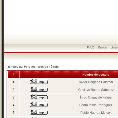
F.A.Q.
Buscar
Lista
�ndice del Foro los foros de nódulo
#
Nombre de Usuario
1
Javier Delgado Palomar
2
Gustavo Bueno Sánchez
3
Íñigo Ongay de Felipe
4
Pedro Insua Rodríguez
5
Pablo Huerga Melcón