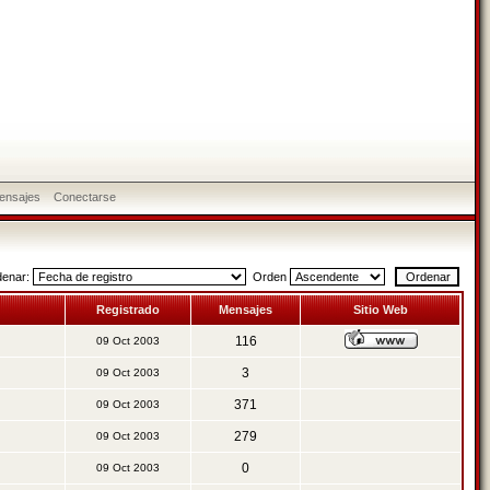
ensajes
Conectarse
denar:
Orden
Registrado
Mensajes
Sitio Web
116
09 Oct 2003
3
09 Oct 2003
371
09 Oct 2003
279
09 Oct 2003
0
09 Oct 2003