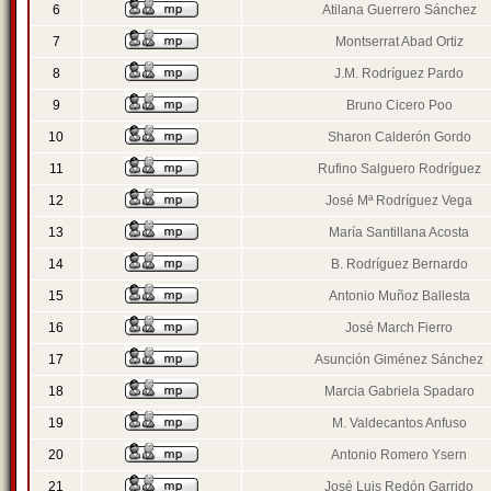
6
Atilana Guerrero Sánchez
7
Montserrat Abad Ortiz
8
J.M. Rodríguez Pardo
9
Bruno Cicero Poo
10
Sharon Calderón Gordo
11
Rufino Salguero Rodríguez
12
José Mª Rodríguez Vega
13
María Santillana Acosta
14
B. Rodríguez Bernardo
15
Antonio Muñoz Ballesta
16
José March Fierro
17
Asunción Giménez Sánchez
18
Marcia Gabriela Spadaro
19
M. Valdecantos Anfuso
20
Antonio Romero Ysern
21
José Luis Redón Garrido