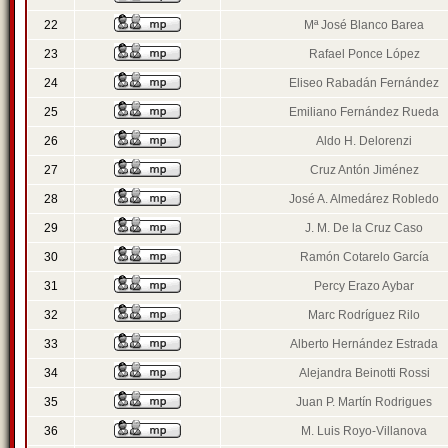
22
Mª José Blanco Barea
23
Rafael Ponce López
24
Eliseo Rabadán Fernández
25
Emiliano Fernández Rueda
26
Aldo H. Delorenzi
27
Cruz Antón Jiménez
28
José A. Almedárez Robledo
29
J. M. De la Cruz Caso
30
Ramón Cotarelo García
31
Percy Erazo Aybar
32
Marc Rodríguez Rilo
33
Alberto Hernández Estrada
34
Alejandra Beinotti Rossi
35
Juan P. Martín Rodrigues
36
M. Luis Royo-Villanova