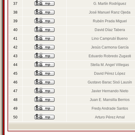
37
G. Martín Rodríguez
38
José Manuel Ranz Ojeda
39
Rubén Prada Miguel
40
David Díaz Tabera
41
Lino Camprubí Bueno
42
Jesús Carmona García
43
Eduardo Robredo Zugasti
44
Stella M. Angel Villegas
45
David Pérez López
46
Gustavo Barac Sisó Lausín
47
Javier Hernando Nieto
48
Juan E. Mansilla Berrios
49
Fredy Andrade Santos
50
Arturo Pérez Arnal