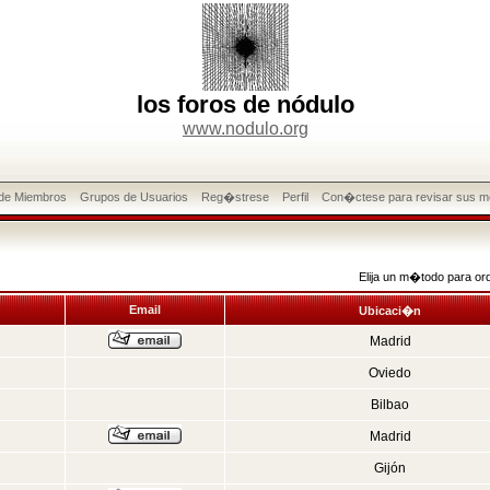
los foros de nódulo
www.nodulo.org
 de Miembros
Grupos de Usuarios
Reg�strese
Perfil
Con�ctese para revisar sus m
Elija un m�todo para or
Email
Ubicaci�n
Madrid
Oviedo
Bilbao
Madrid
Gijón