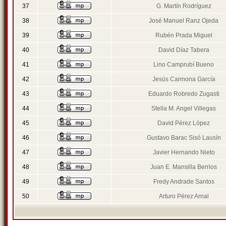
37
G. Martín Rodríguez
38
José Manuel Ranz Ojeda
39
Rubén Prada Miguel
40
David Díaz Tabera
41
Lino Camprubí Bueno
42
Jesús Carmona García
43
Eduardo Robredo Zugasti
44
Stella M. Angel Villegas
45
David Pérez López
46
Gustavo Barac Sisó Lausín
47
Javier Hernando Nieto
48
Juan E. Mansilla Berrios
49
Fredy Andrade Santos
50
Arturo Pérez Arnal