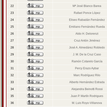
22
Mª José Blanco Barea
23
Rafael Ponce López
24
Eliseo Rabadán Fernández
25
Emiliano Fernández Rueda
26
Aldo H. Delorenzi
27
Cruz Antón Jiménez
28
José A. Almedárez Robledo
29
J. M. De la Cruz Caso
30
Ramón Cotarelo García
31
Percy Erazo Aybar
32
Marc Rodríguez Rilo
33
Alberto Hernández Estrada
34
Alejandra Beinotti Rossi
35
Juan P. Martín Rodrigues
36
M. Luis Royo-Villanova