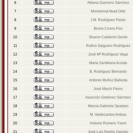
6
Atilana Guerrero Sánchez
7
Montserrat Abad Ortiz
8
J.M. Rodríguez Pardo
9
Bruno Cicero Poo
10
Sharon Calderón Gordo
11
Rufino Salguero Rodríguez
12
José Mª Rodríguez Vega
13
María Santillana Acosta
14
B. Rodríguez Bernardo
15
Antonio Muñoz Ballesta
16
José March Fierro
17
Asunción Giménez Sánchez
18
Marcia Gabriela Spadaro
19
M. Valdecantos Anfuso
20
Antonio Romero Ysern
21
José Luis Redón Garrido