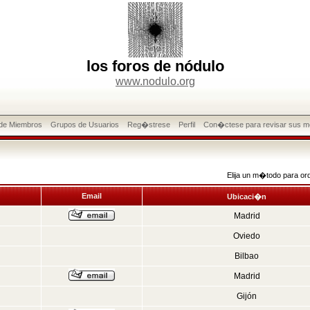
los foros de nódulo
www.nodulo.org
 de Miembros
Grupos de Usuarios
Reg�strese
Perfil
Con�ctese para revisar sus m
Elija un m�todo para or
Email
Ubicaci�n
Madrid
Oviedo
Bilbao
Madrid
Gijón