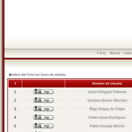
F.A.Q.
Buscar
Lista
�ndice del Foro los foros de nódulo
#
Nombre de Usuario
1
Javier Delgado Palomar
2
Gustavo Bueno Sánchez
3
Íñigo Ongay de Felipe
4
Pedro Insua Rodríguez
5
Pablo Huerga Melcón