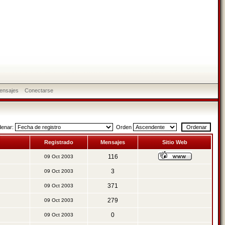
ensajes
Conectarse
denar:
Orden
Registrado
Mensajes
Sitio Web
116
09 Oct 2003
3
09 Oct 2003
371
09 Oct 2003
279
09 Oct 2003
0
09 Oct 2003