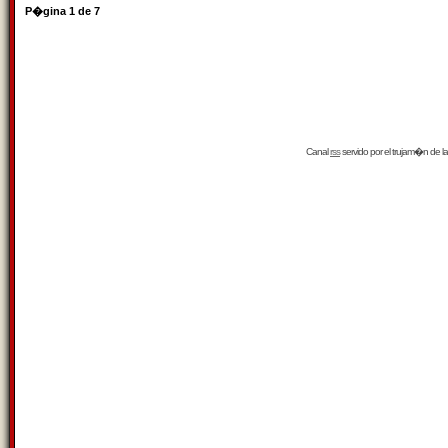
P�gina
1
de
7
Canal
rss
servido por el
trujam�n
de la