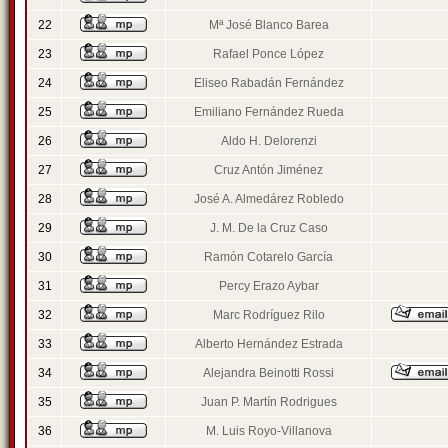
22
Mª José Blanco Barea
23
Rafael Ponce López
24
Eliseo Rabadán Fernández
25
Emiliano Fernández Rueda
26
Aldo H. Delorenzi
27
Cruz Antón Jiménez
28
José A. Almedárez Robledo
29
J. M. De la Cruz Caso
30
Ramón Cotarelo García
31
Percy Erazo Aybar
32
Marc Rodríguez Rilo
33
Alberto Hernández Estrada
34
Alejandra Beinotti Rossi
35
Juan P. Martín Rodrigues
36
M. Luis Royo-Villanova