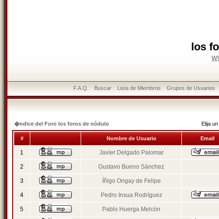
los f
w
F.A.Q.
Buscar
Lista de Miembros
Grupos de Usuarios
�ndice del Foro los foros de nódulo
Elija 
#
Nombre de Usuario
Email
1
Javier Delgado Palomar
2
Gustavo Bueno Sánchez
3
Íñigo Ongay de Felipe
4
Pedro Insua Rodríguez
5
Pablo Huerga Melcón