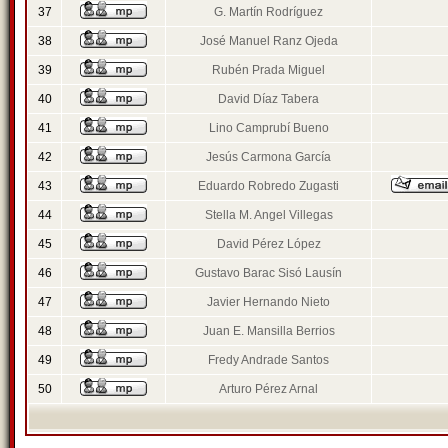
37
G. Martín Rodríguez
38
José Manuel Ranz Ojeda
39
Rubén Prada Miguel
40
David Díaz Tabera
41
Lino Camprubí Bueno
42
Jesús Carmona García
43
Eduardo Robredo Zugasti
44
Stella M. Angel Villegas
45
David Pérez López
46
Gustavo Barac Sisó Lausín
47
Javier Hernando Nieto
48
Juan E. Mansilla Berrios
49
Fredy Andrade Santos
50
Arturo Pérez Arnal