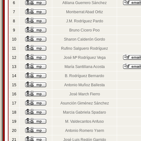
6
Atilana Guerrero Sánchez
7
Montserrat Abad Ortiz
8
J.M. Rodríguez Pardo
9
Bruno Cicero Poo
10
Sharon Calderón Gordo
11
Rufino Salguero Rodríguez
12
José Mª Rodríguez Vega
13
María Santillana Acosta
14
B. Rodríguez Bernardo
15
Antonio Muñoz Ballesta
16
José March Fierro
17
Asunción Giménez Sánchez
18
Marcia Gabriela Spadaro
19
M. Valdecantos Anfuso
20
Antonio Romero Ysern
21
José Luis Redón Garrido