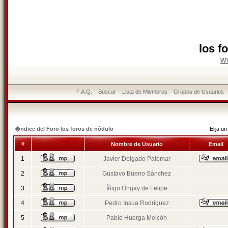
los f
w
F.A.Q.
Buscar
Lista de Miembros
Grupos de Usuarios
�ndice del Foro los foros de nódulo
Elija 
#
Nombre de Usuario
Email
1
Javier Delgado Palomar
2
Gustavo Bueno Sánchez
3
Íñigo Ongay de Felipe
4
Pedro Insua Rodríguez
5
Pablo Huerga Melcón