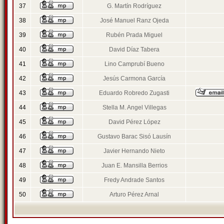
37
G. Martín Rodríguez
38
José Manuel Ranz Ojeda
39
Rubén Prada Miguel
40
David Díaz Tabera
41
Lino Camprubí Bueno
42
Jesús Carmona García
43
Eduardo Robredo Zugasti
44
Stella M. Angel Villegas
45
David Pérez López
46
Gustavo Barac Sisó Lausín
47
Javier Hernando Nieto
48
Juan E. Mansilla Berrios
49
Fredy Andrade Santos
50
Arturo Pérez Arnal