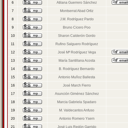
6
Atilana Guerrero Sánchez
7
Montserrat Abad Ortiz
8
J.M. Rodríguez Pardo
9
Bruno Cicero Poo
10
Sharon Calderón Gordo
11
Rufino Salguero Rodríguez
12
José Mª Rodríguez Vega
13
María Santillana Acosta
14
B. Rodríguez Bernardo
15
Antonio Muñoz Ballesta
16
José March Fierro
17
Asunción Giménez Sánchez
18
Marcia Gabriela Spadaro
19
M. Valdecantos Anfuso
20
Antonio Romero Ysern
21
José Luis Redón Garrido