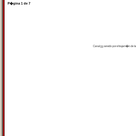
P�gina
1
de
7
Canal
rss
servido por el
trujam�n
de la