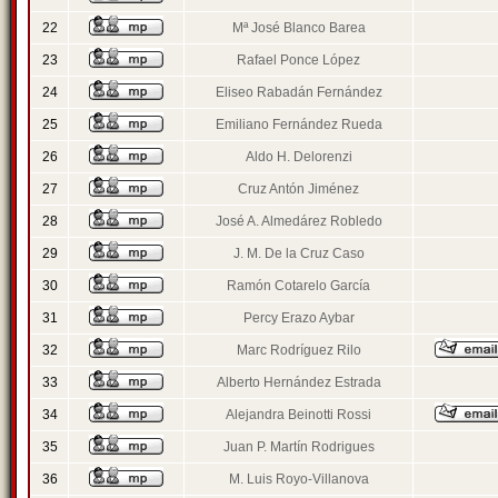
22
Mª José Blanco Barea
23
Rafael Ponce López
24
Eliseo Rabadán Fernández
25
Emiliano Fernández Rueda
26
Aldo H. Delorenzi
27
Cruz Antón Jiménez
28
José A. Almedárez Robledo
29
J. M. De la Cruz Caso
30
Ramón Cotarelo García
31
Percy Erazo Aybar
32
Marc Rodríguez Rilo
33
Alberto Hernández Estrada
34
Alejandra Beinotti Rossi
35
Juan P. Martín Rodrigues
36
M. Luis Royo-Villanova